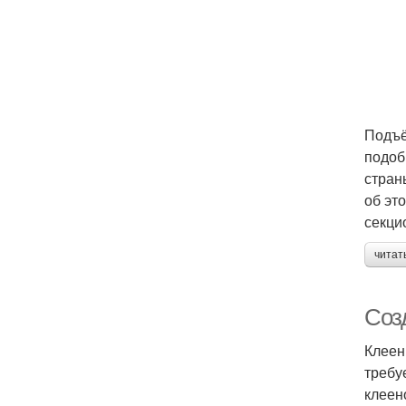
Подъё
подоб
стран
об эт
секци
читат
Соз
Клеен
требу
клеен