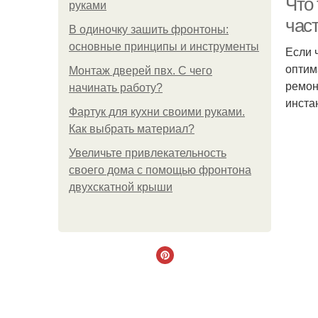
Что 
руками
час
В одиночку зашить фронтоны:
основные принципы и инструменты
Если 
оптим
Монтаж дверей пвх. С чего
ремон
начинать работу?
инста
Фартук для кухни своими руками.
Как выбрать материал?
Увеличьте привлекательность
своего дома с помощью фронтона
двухскатной крыши