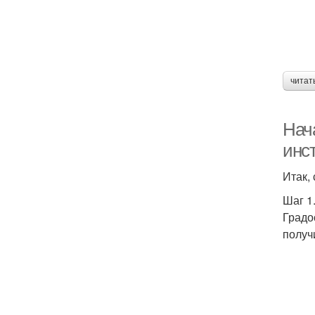
читат
Нач
инс
Итак,
Шаг 1
Градо
получ