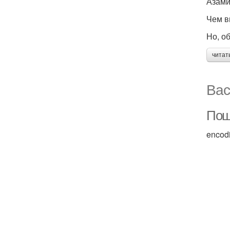
Азами
Чем в
Но, о
читат
Вас
Пош
encod