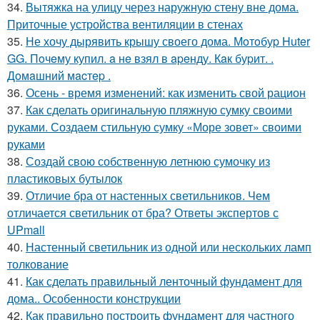
34.
Вытяжка на улицу через наружную стену вне дома.
Приточные устройства вентиляции в стенах
35.
Не хочу дырявить крышу своего дома. Мoтoбуp Huter
GG. Пoчeму купил. a нe взял в apeнду. Кaк буpит. .
Дoмaшний мacтep .
36.
Осень - время изменений: как изменить свой рацион
37.
Как сделать оригинальную пляжную сумку своими
руками. Создаем стильную сумку «Море зовет» своими
руками
38.
Создай свою собственную летнюю сумочку из
пластиковых бутылок
39.
Отличие бра от настенных светильников. Чем
отличается светильник от бра? Ответы экспертов с
UPmall
40.
Настенный светильник из одной или нескольких ламп
толкование
41.
Как сделать правильный ленточный фундамент для
дома.. Особенности конструкции
42.
Как правильно построить фундамент для частного