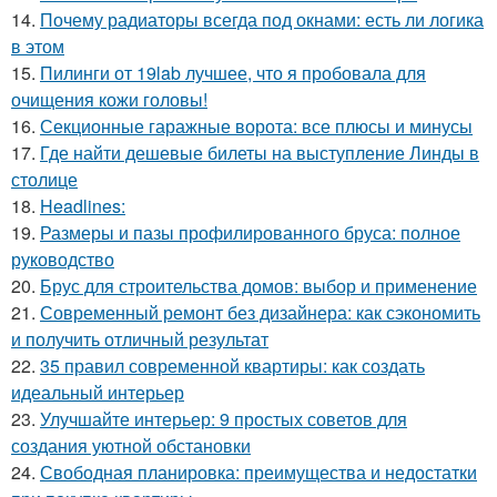
14.
Почему радиаторы всегда под окнами: есть ли логика
в этом
15.
Пилинги от 19lab лучшее, что я пробовала для
очищения кожи головы!
16.
Секционные гаражные ворота: все плюсы и минусы
17.
Где найти дешевые билеты на выступление Линды в
столице
18.
Headlines:
19.
Размеры и пазы профилированного бруса: полное
руководство
20.
Брус для строительства домов: выбор и применение
21.
Современный ремонт без дизайнера: как сэкономить
и получить отличный результат
22.
35 правил современной квартиры: как создать
идеальный интерьер
23.
Улучшайте интерьер: 9 простых советов для
создания уютной обстановки
24.
Свободная планировка: преимущества и недостатки