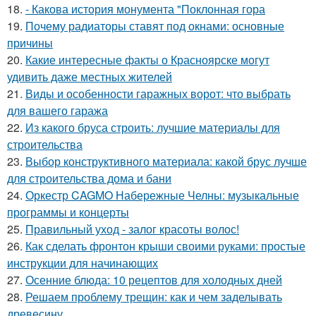
18.
- Какова история монумента "Поклонная гора
19.
Почему радиаторы ставят под окнами: основные
причины
20.
Какие интересные факты о Красноярске могут
удивить даже местных жителей
21.
Виды и особенности гаражных ворот: что выбрать
для вашего гаража
22.
Из какого бруса строить: лучшие материалы для
строительства
23.
Выбор конструктивного материала: какой брус лучше
для строительства дома и бани
24.
Оркестр CAGMO Набережные Челны: музыкальные
программы и концерты
25.
Правильный уход - залог красоты волос!
26.
Как сделать фронтон крыши своими руками: простые
инструкции для начинающих
27.
Осенние блюда: 10 рецептов для холодных дней
28.
Решаем проблему трещин: как и чем заделывать
древесину