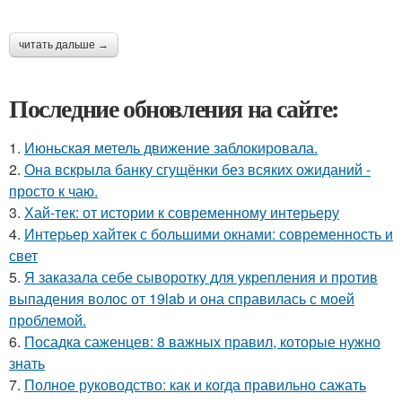
читать дальше →
Последние обновления на сайте:
1.
Июньская метель движение заблокировала.
2.
Она вскрыла банку сгущёнки без всяких ожиданий -
просто к чаю.
3.
Хай-тек: от истории к современному интерьеру
4.
Интерьер хайтек с большими окнами: современность и
свет
5.
Я заказала себе сыворотку для укрепления и против
выпадения волос от 19lab и она справилась с моей
проблемой.
6.
Посадка саженцев: 8 важных правил, которые нужно
знать
7.
Полное руководство: как и когда правильно сажать