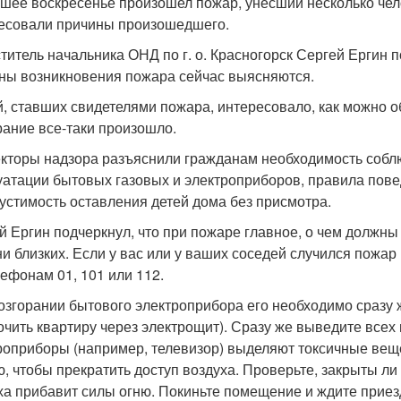
шее воскресенье произошел пожар, унесший несколько чел
есовали причины произошедшего.
титель начальника ОНД по г. о. Красногорск Сергей Ергин п
ны возникновения пожара сейчас выясняются.
, ставших свидетелями пожара, интересовало, как можно об
рание все-таки произошло.
кторы надзора разъяснили гражданам необходимость собл
уатации бытовых газовых и электроприборов, правила пове
устимость оставления детей дома без присмотра.
й Ергин подчеркнул, что при пожаре главное, о чем должны
ни близких.
Если у вас или у ваших соседей случился пожа
лефонам 01, 101 или 112.
озгорании бытового электроприбора его необходимо сразу ж
очить квартиру через электрощит). Сразу же выведите всех
роприборы (например, телевизор) выделяют токсичные вещ
ю, чтобы прекратить доступ воздуха. Проверьте, закрыты ли
ха прибавит силы огню. Покиньте помещение и ждите приез