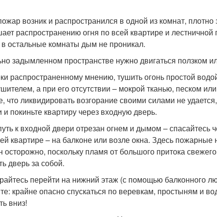
пожар возник и распространился в одной из комнат, плотно
ает распространению огня по всей квартире и лестничной 
 в остальные комнаты дым не проникал.
ьно задымленном пространстве нужно двигаться ползком и
ки распространенному мнению, тушить огонь простой водо
ушителем, а при его отсутствии – мокрой тканью, песком ил
е, что ликвидировать возгорание своими силами не удается
и и покиньте квартиру через входную дверь.
путь к входной двери отрезан огнем и дымом – спасайтесь 
ей квартире – на балконе или возле окна. Здесь пожарные 
н осторожно, поскольку пламя от большого притока свежего
ть дверь за собой.
райтесь перейти на нижний этаж (с помощью балконного лю
те: крайне опасно спускаться по веревкам, простыням и во
ть вниз!