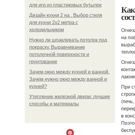
для игр из пластиковых бутылок
Как
сос
Дизайн кухни 2 на . Выбор стиля
для кухни 2х2 метра с
Огнез
холодильником
на по
Нужно ли шпаклевать потолок под
выраб
покраску. Выравнивание
тепло
потолочной поверхности и
Огнез
грунтование
конта
Зачем окно между кухней и ванной.
лаком
Зачем нужно окно между ванной и
При с
кухней?
строп
Утепление железной двери: лучшие
(печь
способы и материалы
перек
в кон
Поэто
беспу