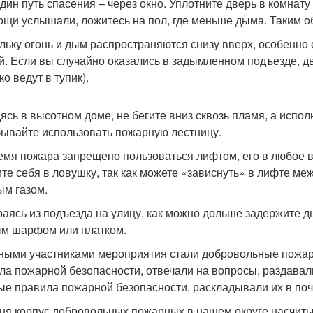
дин путь спасения – через окно. Уплотните дверь в комнату
ощи услышали, ложитесь на пол, где меньше дыма. Таким о
льку огонь и дым распространяются снизу вверх, особенн
й. Если вы случайно оказались в задымленном подъезде, дв
о ведут в тупик).
ясь в высотном доме, не бегите вниз сквозь пламя, а испо
бывайте использовать пожарную лестницу.
емя пожара запрещено пользоваться лифтом, его в любое в
ите себя в ловушку, так как можете «зависнуть» в лифте м
ым газом.
аясь из подъезда на улицу, как можно дольше задержите ды
м шарфом или платком.
ными участниками мероприятия стали добровольные пожа
ла пожарной безопасности, отвечали на вопросы, раздавал
ые правила пожарной безопасности, раскладывали их в по
ня корпус добровольных пожарных в нашем округе насчиты