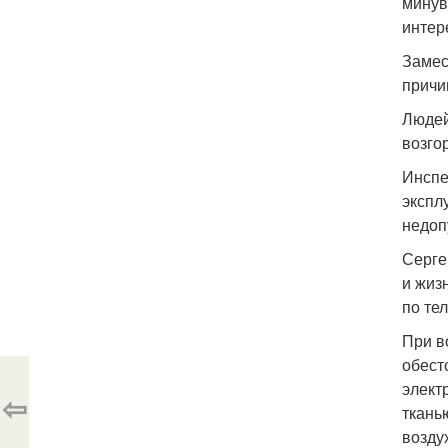
минув
интер
Замес
причи
Людей
возго
Инспе
экспл
недоп
Серге
и жиз
по те
При в
обест
элект
⇦
ткань
возду