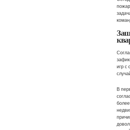
пожар
задач
коман
Защ
ква
Согла
зафик
игр с
случа
В пер
согла
более
недви
причи
довол