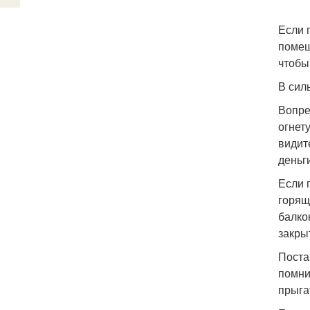
Если 
помеш
чтобы
В сил
Вопре
огнет
видит
деньг
Если 
горящ
балко
закры
Поста
помни
прыга