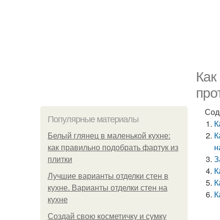
Как
про
Сод
Популярные материалы
К
К
Белый глянец в маленькой кухне:
н
как правильно подобрать фартук из
З
плитки
К
Лучшие варианты отделки стен в
К
кухне. Варианты отделки стен на
К
кухне
Создай свою косметичку и сумку