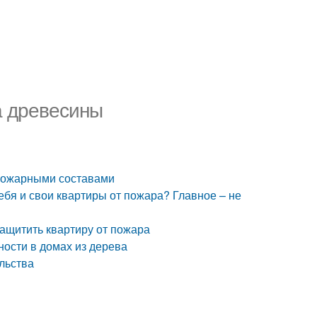
а древесины
опожарными составами
себя и свои квартиры от пожара? Главное – не
защитить квартиру от пожара
ности в домах из дерева
льства