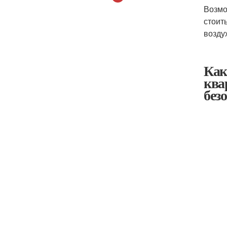
Возмо
стоит
возду
Как
ква
без