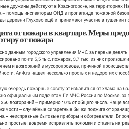
ные дружины действуют в Красногорске, на территориях На
а – помощь инспекторам ОНД в пропаганде пожарной безоп
ды деревни Глухово ещё и принимают участие в тушении п
ита от пожара в квартире. Меры пред
ртиру от пожара
сно данным городского управления МЧС за первые девять 
сировано почти 5,5 тыс. пожаров, 3,7 тыс. из них произош
 огнем и возгораний в мусоропроводе, причиной происшест
йности. АиФ.ru нашел несколько простых и недорогих спосо
вую очередь пожарные советуют избавиться от хлама на бал
сно официальным подсчетам ГУ МЧС России по Москве, за
 250 возгораний – примерно 10% от общего числа. Чаще все
жимости – случайные сигаретные бычки поджигают хранящ
на – неисправные бытовые приборы и обогреватели. Впроче
ьно простые: вовремя исправлять поломки и ставить нагре