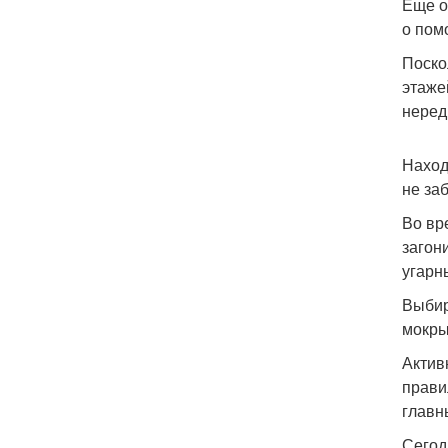
Еще о
о пом
Поско
этаже
нередк
Наход
не за
Во вр
загон
угарн
Выбир
мокры
Актив
прави
главн
Сегод