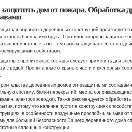
 защитить дом от пожара. Обработка
тавами
ащитная обработка деревянных конструкций производится 
верхность бревна или бруса. Противопожарное защитное п
атывает инертные газы, тем самым защищает ее от воздейс
изолирующими свойствами.
ащитные пропиточные составы следует применять для эле
кта с водой. Пропитанные открытые части инженерных со
.
троительстве деревянных домов огнезащитными составами 
ильную систему, балки перекрытий, места, соприкасающи
, камин, электропроводка). Также рекомендуется обработат
рытия, потому что наличие пустот в конструкциях способст
струкциях, в особенности воздушные прослойки, вызывают т
му для большей безопасности Вашего деревянного дома сп
стотные сплошные конструкции.