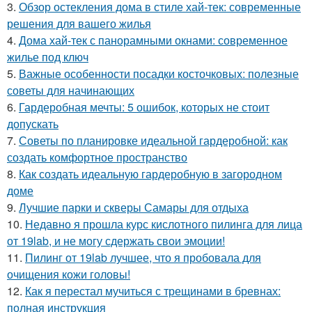
3.
Обзор остекления дома в стиле хай-тек: современные
решения для вашего жилья
4.
Дома хай-тек с панорамными окнами: современное
жилье под ключ
5.
Важные особенности посадки косточковых: полезные
советы для начинающих
6.
Гардеробная мечты: 5 ошибок, которых не стоит
допускать
7.
Советы по планировке идеальной гардеробной: как
создать комфортное пространство
8.
Как создать идеальную гардеробную в загородном
доме
9.
Лучшие парки и скверы Самары для отдыха
10.
Недавно я прошла курс кислотного пилинга для лица
от 19lab, и не могу сдержать свои эмоции!
11.
Пилинг от 19lab лучшее, что я пробовала для
очищения кожи головы!
12.
Как я перестал мучиться с трещинами в бревнах:
полная инструкция