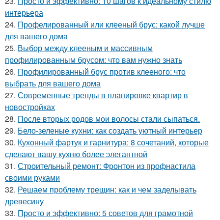
23.
Просто и эффективно: 10 шагов к идеальному стилю
интерьера
24.
Профелированный или клееный брус: какой лучше
для вашего дома
25.
Выбор между клееным и массивным
профилированным брусом: что вам нужно знать
26.
Профилированный брус против клееного: что
выбрать для вашего дома
27.
Современные тренды в планировке квартир в
новостройках
28.
После вторых родов мои волосы стали сыпаться.
29.
Бело-зеленые кухни: как создать уютный интерьер
30.
Кухонный фартук и гарнитура: 8 сочетаний, которые
сделают вашу кухню более элегантной
31.
Строительный ремонт: Фронтон из профнастила
своими руками
32.
Решаем проблему трещин: как и чем заделывать
древесину
33.
Просто и эффективно: 5 советов для грамотной