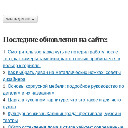
читать дальше →
Последние обновления на сайте:
1.
Смотритель зоопарка чуть не потерял работу после
того, как камеры заметили, как он ночью пробирается в
вольер к горилле.
2.
Как выбрать диван на металлических ножках: советы
дизайнера
3.
Основы корпусной мебели: подробное руководство по
деталям и их названиям
4.
Царга в кухонном гарнитуре: что это такое и для чего
нужна
5.
Культурная жизнь Калининграда: фестивали, музеи и
театры
6.
Обзор остекления дома в стиле хай-тек: современные