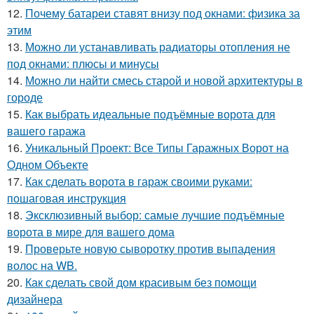
12.
Почему батареи ставят внизу под окнами: физика за
этим
13.
Можно ли устанавливать радиаторы отопления не
под окнами: плюсы и минусы
14.
Можно ли найти смесь старой и новой архитектуры в
городе
15.
Как выбрать идеальные подъёмные ворота для
вашего гаража
16.
Уникальный Проект: Все Типы Гаражных Ворот на
Одном Объекте
17.
Как сделать ворота в гараж своими руками:
пошаговая инструкция
18.
Эксклюзивный выбор: самые лучшие подъёмные
ворота в мире для вашего дома
19.
Проверьте новую сыворотку против выпадения
волос на WB.
20.
Как сделать свой дом красивым без помощи
дизайнера