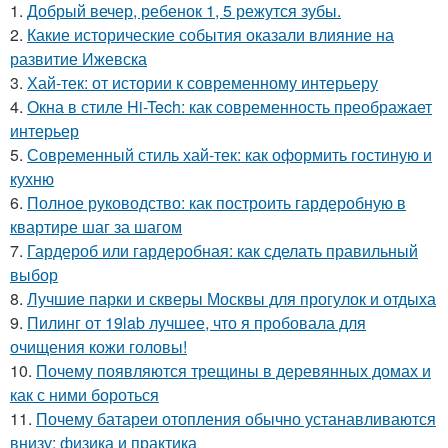
1.
Добрый вечер, ребенок 1, 5 режутся зубы.
2.
Какие исторические события оказали влияние на
развитие Ижевска
3.
Хай-тек: от истории к современному интерьеру
4.
Окна в стиле Hi-Tech: как современность преображает
интерьер
5.
Современный стиль хай-тек: как оформить гостиную и
кухню
6.
Полное руководство: как построить гардеробную в
квартире шаг за шагом
7.
Гардероб или гардеробная: как сделать правильный
выбор
8.
Лучшие парки и скверы Москвы для прогулок и отдыха
9.
Пилинг от 19lab лучшее, что я пробовала для
очищения кожи головы!
10.
Почему появляются трещины в деревянных домах и
как с ними бороться
11.
Почему батареи отопления обычно устанавливаются
внизу: физика и практика