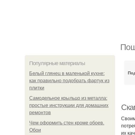
Пош
Популярные материалы
Под
Белый глянец в маленькой кухне:
как правильно подобрать фартук из
плитки
Самодельное крыльцо из металла:
простые инструкции для домашних
Ска
ремонтов
Своим
Чем оформить стен кроме обоев.
потре
Обои
их ка