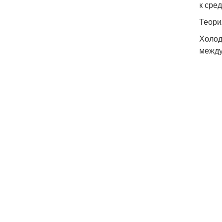
к сре
Теори
Холод
между