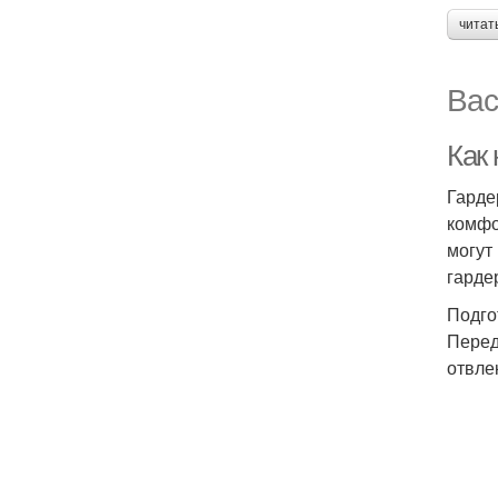
читат
Вас
Как 
Гарде
комфо
могут
гарде
Подго
Перед
отвле