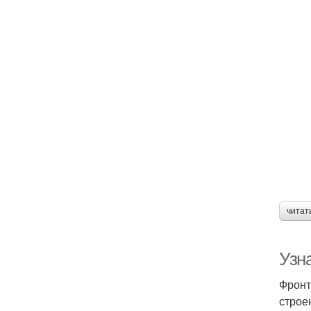
читат
Узн
Фронт
строе