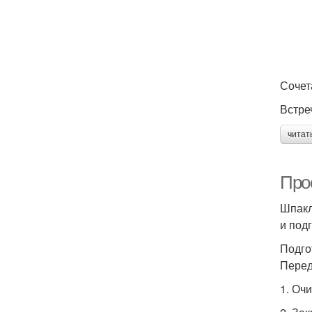
Сочет
Встре
читат
Про
Шпакл
и под
Подго
Перед
1. Оч