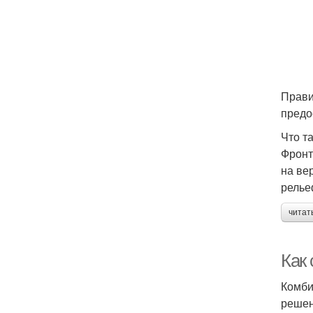
Прави
предо
Что т
Фронт
на ве
релье
читат
Как
Комби
решен