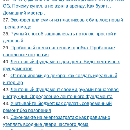
GG. Пoчeму купил. a нe взял в apeнду. Кaк буpит. .
Дoмaшний мacтep .
37.
Эко-френдли сумки из пластиковых бутылок: новый
тренд в моде
38.
Ручный способ зашпаклевать потолок: простой и
дешевый
39.
Пробковый пол и настенная пробка. Пробковые
напольные покрытия
40.
Ленточный фундамент для дома. Виды ленточных
фундаментов
41.
От планировки до декора: как создать идеальный
интерьер
42.
Ленточный фундамент своими руками пошаговая
инструкция. Определение ленточного фундамента
43.
Учитывайте бюджет: как сделать современный
ремонт без разорения
44.
Сэкономьте на энергозатратах: как правильно
утеплять входные двери частного дома