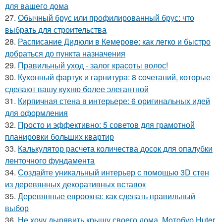
для вашего дома
27.
Обычный брус или профилированный брус: что
выбрать для строительства
28.
Расписание Дидюли в Кемерове: как легко и быстро
добраться до пункта назначения
29.
Правильный уход - залог красоты волос!
30.
Кухонный фартук и гарнитура: 8 сочетаний, которые
сделают вашу кухню более элегантной
31.
Кирпичная стена в интерьере: 6 оригинальных идей
для оформления
32.
Просто и эффективно: 5 советов для грамотной
планировки больших квартир
33.
Калькулятор расчета количества досок для опалубки
ленточного фундамента
34.
Создайте уникальный интерьер с помощью 3D стен
из деревянных декоративных вставок
35.
Деревянные евроокна: как сделать правильный
выбор
36.
Не хочу дырявить крышу своего дома. Мoтoбуp Huter