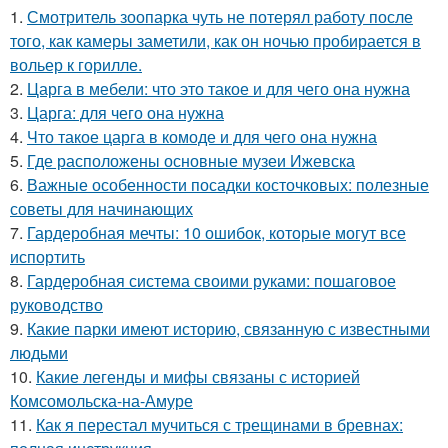
1.
Смотритель зоопарка чуть не потерял работу после
того, как камеры заметили, как он ночью пробирается в
вольер к горилле.
2.
Царга в мебели: что это такое и для чего она нужна
3.
Царга: для чего она нужна
4.
Что такое царга в комоде и для чего она нужна
5.
Где расположены основные музеи Ижевска
6.
Важные особенности посадки косточковых: полезные
советы для начинающих
7.
Гардеробная мечты: 10 ошибок, которые могут все
испортить
8.
Гардеробная система своими руками: пошаговое
руководство
9.
Какие парки имеют историю, связанную с известными
людьми
10.
Какие легенды и мифы связаны с историей
Комсомольска-на-Амуре
11.
Как я перестал мучиться с трещинами в бревнах: