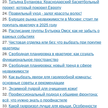
23.
Татьяна Буланова: Краснодарский баскетбольный
проект, который покорил Европу
24.
Правильный уход - залог красоты волос!
25.
Будущее рынка недвижимости в Москве: стоит ли
покупать квартиру в 2025 году
26.
Расписание группы Бутырка Омск: как не забыть о
важных событиях
27.
Чистовая отделка или без: что выбрать при покупке
квартиры
28.
Свободная планировка в квартире: как создать
функциональное пространство
29.
Свободная планировка: новый тренд в сфере
недвижимости
30.
Как выбрать двери для гардеробной комнаты:
основные советы и рекомендации
31.
Энзимной пудрой для очищения кожи!
32.
Профессиональный подход к обшивке фронтона:
всё, что нужно знать о профнастиле
33.
Какой гидроизол лучше для крыши. Особенности