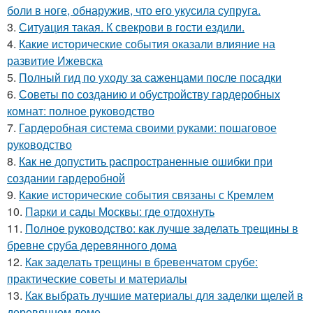
боли в ноге, обнаружив, что его укусила супруга.
3.
Ситуaция такая. К свекрови в гости ездили.
4.
Какие исторические события оказали влияние на
развитие Ижевска
5.
Полный гид по уходу за саженцами после посадки
6.
Советы по созданию и обустройству гардеробных
комнат: полное руководство
7.
Гардеробная система своими руками: пошаговое
руководство
8.
Как не допустить распространенные ошибки при
создании гардеробной
9.
Какие исторические события связаны с Кремлем
10.
Парки и сады Москвы: где отдохнуть
11.
Полное руководство: как лучше заделать трещины в
бревне сруба деревянного дома
12.
Как заделать трещины в бревенчатом срубе:
практические советы и материалы
13.
Как выбрать лучшие материалы для заделки щелей в
деревянном доме