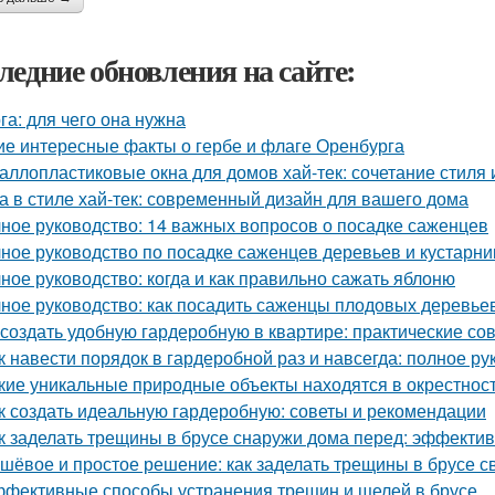
ледние обновления на сайте:
га: для чего она нужна
ие интересные факты о гербе и флаге Оренбурга
аллопластиковые окна для домов хай-тек: сочетание стиля
а в стиле хай-тек: современный дизайн для вашего дома
ное руководство: 14 важных вопросов о посадке саженцев
ное руководство по посадке саженцев деревьев и кустарни
ное руководство: когда и как правильно сажать яблоню
ное руководство: как посадить саженцы плодовых деревьев
 создать удобную гардеробную в квартире: практические со
к навести порядок в гардеробной раз и навсегда: полное ру
кие уникальные природные объекты находятся в окрестнос
к создать идеальную гардеробную: советы и рекомендации
к заделать трещины в брусе снаружи дома перед: эффекти
шёвое и простое решение: как заделать трещины в брусе с
фективные способы устранения трещин и щелей в брусе