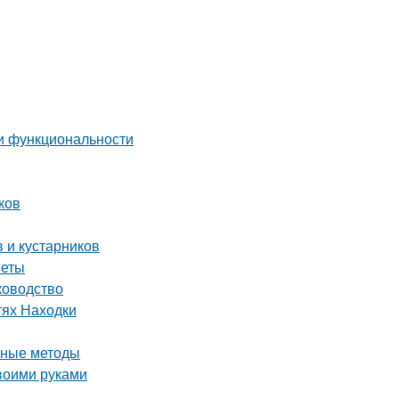
 и функциональности
ков
 и кустарников
веты
ководство
тях Находки
вные методы
воими руками