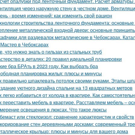
счет опалубки под ленточный фундамент. Расчет арматуры
нтиляция через наружную стену в честном доме. Вентиляци
ень - время изменений: как изменить свой рацион
хнологии строительства ленточного фундамента: основные
епление металлической входной двери: основные принцип
афчики для раздевалок металлические в Чебоксарах. Ката
Мастер в Чебоксарах
е, что нужно знать о гильзах из стальных труб
стерство в деталях: 20 правил идеальной планировки
кие бра БРАть в 2023 году. Как выбрать бра
ободная планировка жилья: плюсы и минусы
к правильно шпаклевать потолок своими руками. Этапы шп
здание уютного дизайна спальни на 13 квадратных метров
к легко избавиться от холода в квартире. Как самостоятель
к переставить мебель в квартире. Расставляем мебель – о
мерение освещения в люксах. Что такое люксы
бемаст или стеклоизол: сравнение характеристик и свойств
корирование стен деревянными досками: современный тре
таллическое крыльцо: плюсы и минусы для вашего дома