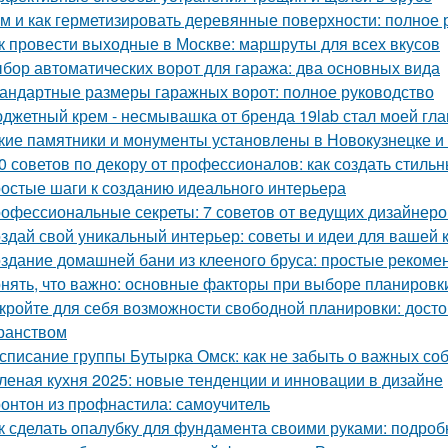
м и как герметизировать деревянные поверхности: полное 
к провести выходные в Москве: маршруты для всех вкусов
бор автоматических ворот для гаража: два основных вида
андартные размеры гаражных ворот: полное руководство
джетный крем - несмывашка от бренда 19lab стал моей гла
кие памятники и монументы установлены в Новокузнецке и
0 советов по декору от профессионалов: как создать стиль
остые шаги к созданию идеального интерьера
офессиональные секреты: 7 советов от ведущих дизайнеро
здай свой уникальный интерьер: советы и идеи для вашей 
здание домашней бани из клееного бруса: простые рекоме
нять, что важно: основные факторы при выборе планировк
кройте для себя возможности свободной планировки: досто
ранством
списание группы Бутырка Омск: как не забыть о важных со
леная кухня 2025: новые тенденции и инновации в дизайне
онтон из профнастила: самоучитель
к сделать опалубку для фундамента своими руками: подро