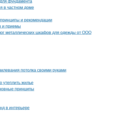
 для фундамента
я в частном доме
 принципы и рекомендации
ы и приемы
лог металлических шкафов для одежды от ООО
аклевания потолка своими руками
но утеплить жилье
сновные принципы
нд в интерьере