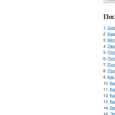
Пос
1.
Цар
2.
Как
3.
Мет
4.
Окн
5.
Пол
6.
Пол
7.
Пол
8.
Пол
9.
Как
10.
Ка
11.
Ка
12.
Ка
13.
Ка
14.
Де
15.
Эф