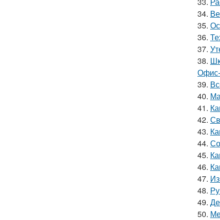
33.
Ра
34.
Ве
35.
Ос
36.
Те
37.
Ут
38.
Шк
Офис-
39.
Вс
40.
Ма
41.
Ка
42.
Св
43.
Ка
44.
Со
45.
Ка
46.
Ка
47.
Из
48.
Ру
49.
Де
50.
Ме