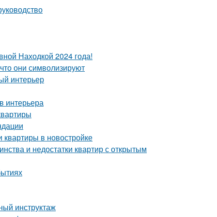
руководство
вной Находкой 2024 года!
 что они символизируют
ный интерьер
в интерьера
квартиры
ндации
и квартиры в новостройке
инства и недостатки квартир с открытым
бытиях
бный инструктаж