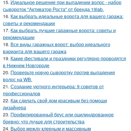
15.
Идеальное решение при выпадении волос - набор
сывороток "Активатор Роста" от бренда 19lab.
16.
Как выбрать идеальные ворота для вашего гаража:
советы и рекомендации
17.
Как выбрать лучшие гаражные ворота: советы и
рекомендации
18.
Все виды гаражных ворот: выбор идеального
варианта для вашего гаража
19.
Какие фестивали и праздники регулярно проводятся
в Нижнем Новгороде
20.
Проверьте новую сыворотку против выпадения
волос на WB.
21.
Создание уютного интерьера: 9 советов от
профессионалов
22.
Как сделать свой дом красивым без помощи
дизайнера
23.
Профилированный брус или оцилиндрованное
бревно: что лучше для строительства
24.
Выбор между клееным и массивным