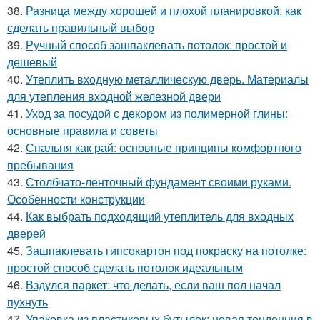
38.
Разница между хорошей и плохой планировкой: как
сделать правильный выбор
39.
Ручный способ зашпаклевать потолок: простой и
дешевый
40.
Утеплить входную металлическую дверь. Материалы
для утепления входной железной двери
41.
Уход за посудой с декором из полимерной глины:
основные правила и советы
42.
Спальня как рай: основные принципы комфортного
пребывания
43.
Столбчато-ленточный фундамент своими руками.
Особенности конструкции
44.
Как выбрать подходящий утеплитель для входных
дверей
45.
Зашпаклевать гипсокартон под покраску на потолке:
простой способ сделать потолок идеальным
46.
Вздулся паркет: что делать, если ваш пол начал
пухнуть
47.
Упаковка из пластиковых бутылок: новая тенденция в