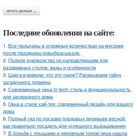
читать дальше →
Последние обновления на сайте:
1.
Все тюльпаны в огромных количествах на мусорки
после праздника повыбрасывали.
2.
Полное руководство по направляющим для
раздвижных столов: виды и особенности
3.
Царга в комоде: что это такое? Раскрываем тайну
загадочного термина
4.
Современные окна hi-tech: стиль и функциональность
для загородного дома
5.
Окна в стиле хай-тек: современный дизайн для вашего
дома
6.
Полный гид по посадке плодовых деревьев весной:
как правильно посадить для успешного выращивания
7.
В борьбе с прыщами и неровным тоном лица нашла