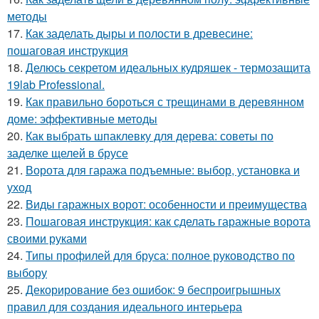
методы
17.
Как заделать дыры и полости в древесине:
пошаговая инструкция
18.
Делюсь секретом идеальных кудряшек - термозащита
19lab Professional.
19.
Как правильно бороться с трещинами в деревянном
доме: эффективные методы
20.
Как выбрать шпаклевку для дерева: советы по
заделке щелей в брусе
21.
Ворота для гаража подъемные: выбор, установка и
уход
22.
Виды гаражных ворот: особенности и преимущества
23.
Пошаговая инструкция: как сделать гаражные ворота
своими руками
24.
Типы профилей для бруса: полное руководство по
выбору
25.
Декорирование без ошибок: 9 беспроигрышных
правил для создания идеального интерьера