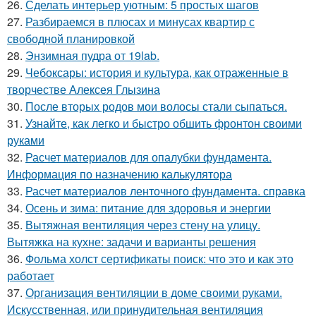
26.
Сделать интерьер уютным: 5 простых шагов
27.
Разбираемся в плюсах и минусах квартир с
свободной планировкой
28.
Энзимная пудра от 19lab.
29.
Чебоксары: история и культура, как отраженные в
творчестве Алексея Глызина
30.
После вторых родов мои волосы стали сыпаться.
31.
Узнайте, как легко и быстро обшить фронтон своими
руками
32.
Расчет материалов для опалубки фундамента.
Информация по назначению калькулятора
33.
Расчет материалов ленточного фундамента. справка
34.
Осень и зима: питание для здоровья и энергии
35.
Вытяжная вентиляция через стену на улицу.
Вытяжка на кухне: задачи и варианты решения
36.
Фольма холст сертификаты поиск: что это и как это
работает
37.
Организация вентиляции в доме своими руками.
Искусственная, или принудительная вентиляция