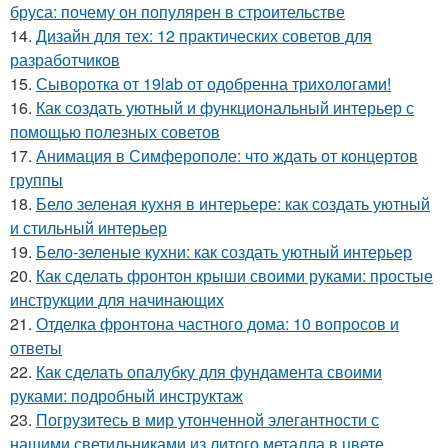
бруса: почему он популярен в строительстве
14.
Дизайн для тех: 12 практических советов для
разработчиков
15.
Сыворотка от 19lab от одобренна трихологами!
16.
Как создать уютный и функциональный интерьер с
помощью полезных советов
17.
Анимация в Симферополе: что ждать от концертов
группы
18.
Бело зеленая кухня в интерьере: как создать уютный
и стильный интерьер
19.
Бело-зеленые кухни: как создать уютный интерьер
20.
Как сделать фронтон крыши своими руками: простые
инструкции для начинающих
21.
Отделка фронтона частного дома: 10 вопросов и
ответы
22.
Как сделать опалубку для фундамента своими
руками: подробный инструктаж
23.
Погрузитесь в мир утонченной элегантности с
нашими светильниками из литого металла в цвете