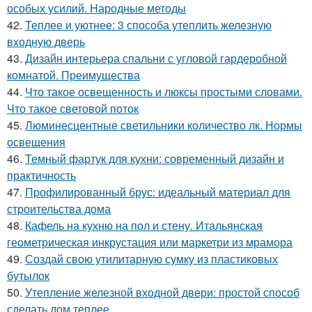
особых усилий. Народные методы
42.
Теплее и уютнее: 3 способа утеплить железную
входную дверь
43.
Дизайн интерьера спальни с угловой гардеробной
комнатой. Преимущества
44.
Что такое освещенность и люксы простыми словами.
Что такое световой поток
45.
Люминесцентные светильники количество лк. Нормы
освещения
46.
Темный фартук для кухни: современный дизайн и
практичность
47.
Профилированный брус: идеальный материал для
строительства дома
48.
Кафель на кухню на пол и стену. Итальянская
геометрическая инкрустация или маркетри из мрамора
49.
Создай свою утилитарную сумку из пластиковых
бутылок
50.
Утепление железной входной двери: простой способ
сделать дом теплее