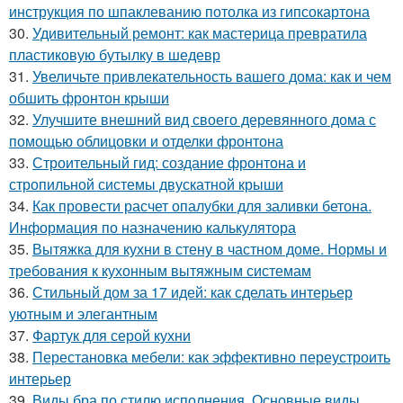
инструкция по шпаклеванию потолка из гипсокартона
30.
Удивительный ремонт: как мастерица превратила
пластиковую бутылку в шедевр
31.
Увеличьте привлекательность вашего дома: как и чем
обшить фронтон крыши
32.
Улучшите внешний вид своего деревянного дома с
помощью облицовки и отделки фронтона
33.
Строительный гид: создание фронтона и
стропильной системы двускатной крыши
34.
Как провести расчет опалубки для заливки бетона.
Информация по назначению калькулятора
35.
Вытяжка для кухни в стену в частном доме. Нормы и
требования к кухонным вытяжным системам
36.
Стильный дом за 17 идей: как сделать интерьер
уютным и элегантным
37.
Фартук для серой кухни
38.
Перестановка мебели: как эффективно переустроить
интерьер
39.
Виды бра по стилю исполнения. Основные виды