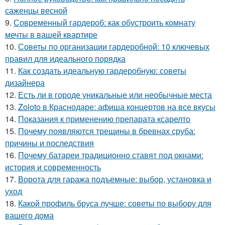
саженцы весной
9.
Современный гардероб: как обустроить комнату
мечты в вашей квартире
10.
Советы по организации гардеробной: 10 ключевых
правил для идеального порядка
11.
Как создать идеальную гардеробную: советы
дизайнера
12.
Есть ли в городе уникальные или необычные места
13.
Zoloto в Краснодаре: афиша концертов на все вкусы
14.
Показания к применению препарата ксарелто
15.
Почему появляются трещины в бревнах сруба:
причины и последствия
16.
Почему батареи традиционно ставят под окнами:
история и современность
17.
Ворота для гаража подъемные: выбор, установка и
уход
18.
Какой профиль бруса лучше: советы по выбору для
вашего дома