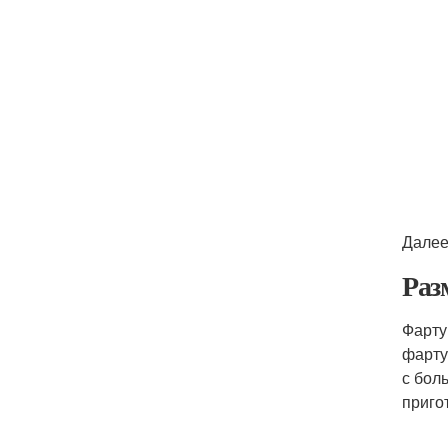
Далее
Раз
Фарту
фарту
с бол
приго