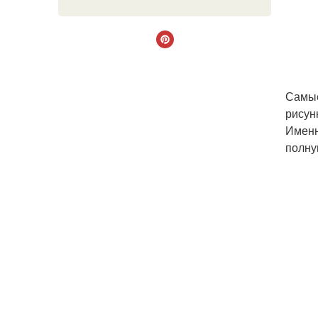
Самые
рисун
Именн
полну