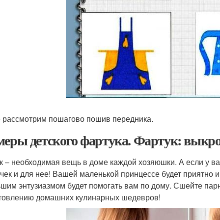
 рассмотрим пошагово пошив передника.
меры детского фартука. Фартук: выкро
к – необходимая вещь в доме каждой хозяюшки. А если у в
чек и для нее! Вашей маленькой принцессе будет приятно им
ьшим энтузиазмом будет помогать вам по дому. Сшейте пар
товлению домашних кулинарных шедевров!