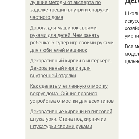
лучшие методы от эксперта по
заделке трещин внутри и снаружи
Школь
частного дома
искус
хозяй
Дорога для машинок своими
умени
руками для детей. Чем занять
ребенка: 5 супер игр своими руками
Все м
для любителей машинок
модел
цельн
Декоративный кирпич в интерьере.
Декоративный кирпич для
внутренней отделки
Как сделать утепленную отмостку
вокруг дома. Общие правила
устройства отмостки для всех типов
Декоративные кирпичи из гипсовой
штукатурки. Стена под кирпич из
штукатурки своими руками