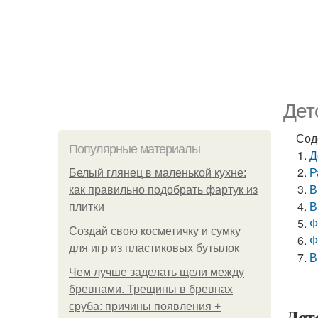
Дет
Сод
Популярные материалы
Д
Р
Белый глянец в маленькой кухне:
В
как правильно подобрать фартук из
В
плитки
Ф
Создай свою косметичку и сумку
Ф
для игр из пластиковых бутылок
В
Чем лучше заделать щели между
бревнами. Трещины в бревнах
сруба: причины появления +
Дет