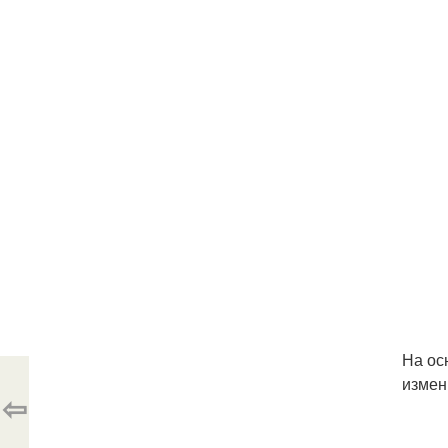
На ос
измен
⇦