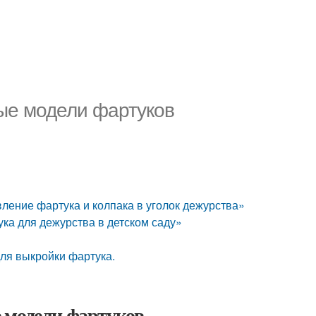
ые модели фартуков
вление фартука и колпака в уголок дежурства»
ука для дежурства в детском саду»
ля выкройки фартука.
 модели фартуков