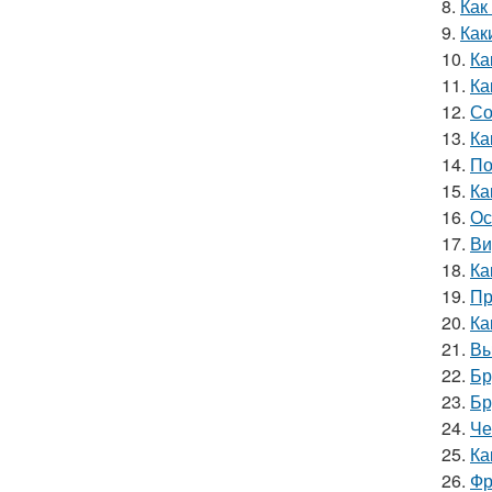
8.
Как
9.
Как
10.
Ка
11.
Ка
12.
Со
13.
Ка
14.
По
15.
Ка
16.
Ос
17.
Ви
18.
Ка
19.
Пр
20.
Ка
21.
Вы
22.
Бр
23.
Бр
24.
Че
25.
Ка
26.
Фр