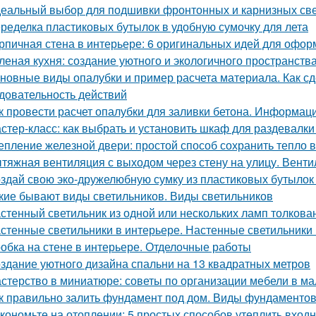
еальный выбор для подшивки фронтонных и карнизных све
ределка пластиковых бутылок в удобную сумочку для лета
рпичная стена в интерьере: 6 оригинальных идей для офо
леная кухня: создание уютного и экологичного пространств
новные виды опалубки и пример расчета материала. Как сд
довательность действий
к провести расчет опалубки для заливки бетона. Информац
стер-класс: как выбрать и установить шкаф для раздевалк
епление железной двери: простой способ сохранить тепло 
тяжная вентиляция с выходом через стену на улицу. Венти
здай свою эко-дружелюбную сумку из пластиковых бутылок 
кие бывают виды светильников. Виды светильников
стенный светильник из одной или нескольких ламп толкова
стенные светильники в интерьере. Настенные светильники 
обка на стене в интерьере. Отделочные работы
здание уютного дизайна спальни на 13 квадратных метров
стерство в миниатюре: советы по организации мебели в ма
к правильно залить фундамент под дом. Виды фундаменто
кономьте на отоплении: 5 простых способов утеплить вход