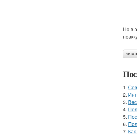
Но в 
неакк
читат
Пос
1.
Сов
2.
Инт
3.
Вес
4.
Пол
5.
Пос
6.
Пол
7.
Как