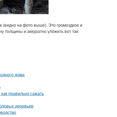
 (видно на фото выше). Это громоздкое и
у толщины и аккуратно уложить вот так:
родного дома
о
 как правильно сажать
лодовых деревьев
оводство