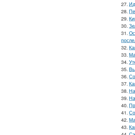
27.
Ид
28.
Пе
29.
Ки
30.
Зе
31.
Ос
после
32.
Ка
33.
Ма
34.
Ут
35.
Вы
36.
Со
37.
Ка
38.
На
39.
На
40.
Пр
41.
Со
42.
Ма
43.
Ка
44.
Сэ