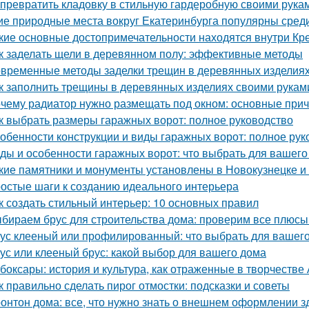
 превратить кладовку в стильную гардеробную своими рука
ие природные места вокруг Екатеринбурга популярны среди
кие основные достопримечательности находятся внутри Кр
к заделать щели в деревянном полу: эффективные методы
временные методы заделки трещин в деревянных изделиях:
к заполнить трещины в деревянных изделиях своими рукам
чему радиатор нужно размещать под окном: основные при
к выбрать размеры гаражных ворот: полное руководство
обенности конструкции и виды гаражных ворот: полное рук
ды и особенности гаражных ворот: что выбрать для вашего
кие памятники и монументы установлены в Новокузнецке и
остые шаги к созданию идеального интерьера
к создать стильный интерьер: 10 основных правил
бираем брус для строительства дома: проверим все плюсы
ус клееный или профилированный: что выбрать для вашего
ус или клееный брус: какой выбор для вашего дома
боксары: история и культура, как отраженные в творчестве
к правильно сделать пирог отмостки: подсказки и советы
онтон дома: все, что нужно знать о внешнем оформлении з