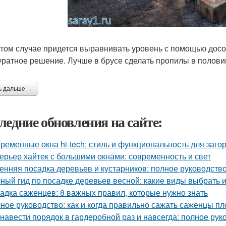
этом случае придется выравнивать уровень с помощью досок
уратное решение. Лучше в брусе сделать пропилы в половин
ь дальше →
ледние обновления на сайте:
ременные окна hi-tech: стиль и функциональность для заго
ерьер хайтек с большими окнами: современность и свет
енняя посадка деревьев и кустарников: полное руководств
ный гид по посадке деревьев весной: какие виды выбрать и
адка саженцев: 8 важных правил, которые нужно знать
ное руководство: как и когда правильно сажать саженцы п
 навести порядок в гардеробной раз и навсегда: полное рук