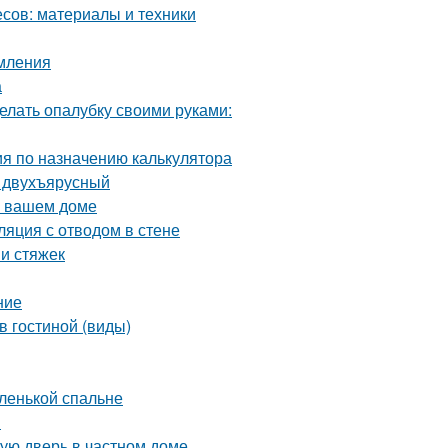
сов: материалы и техники
рмления
а
елать опалубку своими руками:
ия по назначению калькулятора
и двухъярусный
в вашем доме
ляция с отводом в стене
и стяжек
ние
в гостиной (виды)
ленькой спальне
в
ную дверь в частном доме