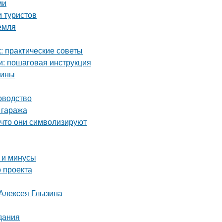
ми
 туристов
емля
 практические советы
и: пошаговая инструкция
чины
оводство
 гаража
 что они символизируют
 и минусы
 проекта
 Алексея Глызина
дания