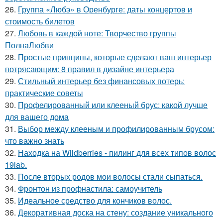
26.
Группа «Любэ» в Оренбурге: даты концертов и
стоимость билетов
27.
Любовь в каждой ноте: Творчество группы
ПолнаЛюбви
28.
Простые принципы, которые сделают ваш интерьер
потрясающим: 8 правил в дизайне интерьера
29.
Стильный интерьер без финансовых потерь:
практические советы
30.
Профелированный или клееный брус: какой лучше
для вашего дома
31.
Выбор между клееным и профилированным брусом:
что важно знать
32.
Находка на Wildberries - пилинг для всех типов волос
19lab.
33.
После вторых родов мои волосы стали сыпаться.
34.
Фронтон из профнастила: самоучитель
35.
Идеальное средство для кончиков волос.
36.
Декоративная доска на стену: создание уникального