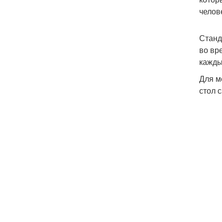
челов
Станд
во вр
кажды
Для м
стол 