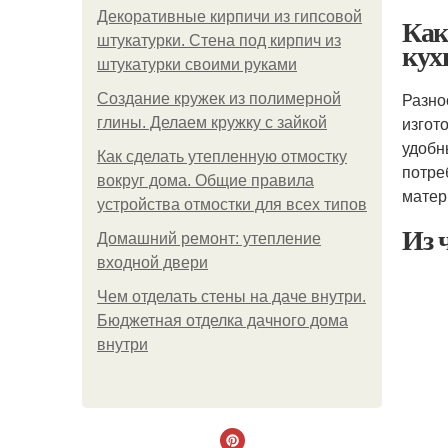
Декоративные кирпичи из гипсовой
Как
штукатурки. Стена под кирпич из
кух
штукатурки своими руками
Разно
Создание кружек из полимерной
изгот
глины. Делаем кружку с зайкой
удобн
Как сделать утепленную отмостку
потре
вокруг дома. Общие правила
матер
устройства отмостки для всех типов
Из 
Домашний ремонт: утепление
входной двери
Чем отделать стены на даче внутри.
Бюджетная отделка дачного дома
внутри