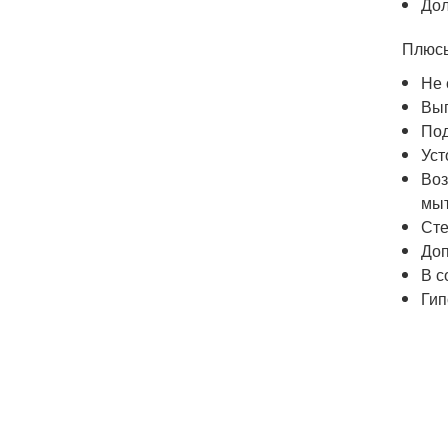
Дол
Плюсы
Не 
Выг
Под
Уст
Воз
мыт
Сте
Доп
В с
Гип