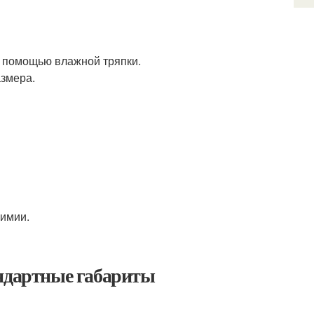
 помощью влажной тряпки.
азмера.
химии.
андартные габариты