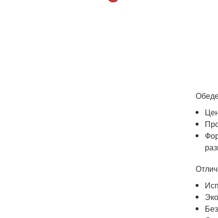
Обеде
Цен
Про
Фор
раз
Отлич
Исп
Эко
Без