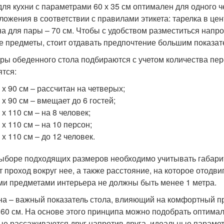
для кухни с параметрами 60 х 35 см оптимален для одного 
ложения в соответствии с правилами этикета: тарелка в ц
а для пары – 70 см. Чтобы с удобством разместиться напро
е предметы, стоит отдавать предпочтение большим показате
ры обеденного стола подбираются с учетом количества пе
ятся:
 х 90 см – рассчитан на четверых;
 х 90 см – вмещает до 6 гостей;
 х 110 см – на 8 человек;
 х 110 см – на 10 персон;
 х 110 см – до 12 человек.
ыборе подходящих размеров необходимо учитывать габари
т проход вокруг нее, а также расстояние, на которое отодв
ми предметами интерьера не должны быть менее 1 метра.
а – важный показатель стола, влияющий на комфортный пр
 60 см. На основе этого принципа можно подобрать оптимал
ые рассаживаются друг напротив друга, идеальные парамет