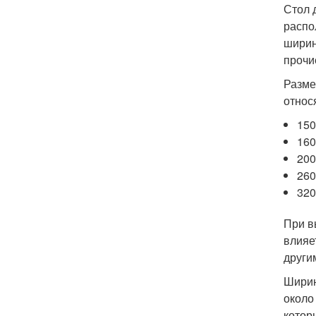
Стол 
распо
ширин
прочи
Разме
относ
150
160
200
260
320
При в
влияе
други
Ширин
около
котор