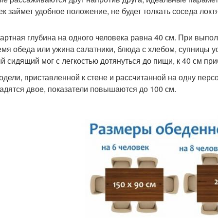
ек займет удобное положение, не будет толкать соседа лок
артная глубина на одного человека равна 40 см. При выпол
емя обеда или ужина салатники, блюда с хлебом, супницы 
й сидящий мог с легкостью дотянуться до пищи, к 40 см при
одели, приставленной к стене и рассчитанной на одну персон
садятся двое, показатели повышаются до 100 см.