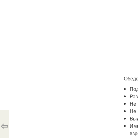
Обеде
Под
Раз
Не 
Не 
Выд
⇦
Име
взр