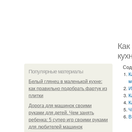
Как
кух
Сод
Популярные материалы
К
м
Белый глянец в маленькой кухне:
И
как правильно подобрать фартук из
К
плитки
К
Дорога для машинок своими
Ч
руками для детей. Чем занять
В
ребенка: 5 супер игр своими руками
для любителей машинок