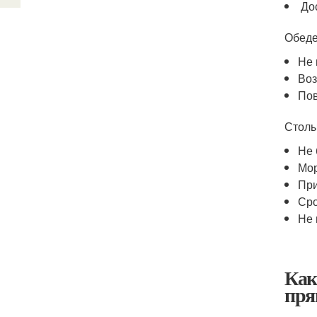
Дос
Обеде
Не 
Воз
Пов
Столы
Не 
Мор
При
Сро
Не 
Как
пря