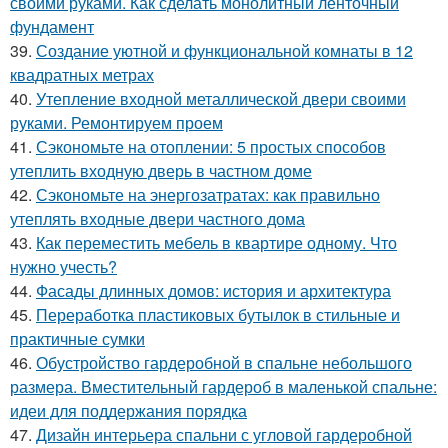
своими руками. Как сделать монолитный ленточный
фундамент
39.
Создание уютной и функциональной комнаты в 12
квадратных метрах
40.
Утепление входной металлической двери своими
руками. Ремонтируем проем
41.
Сэкономьте на отоплении: 5 простых способов
утеплить входную дверь в частном доме
42.
Сэкономьте на энергозатратах: как правильно
утеплять входные двери частного дома
43.
Как переместить мебель в квартире одному. Что
нужно учесть?
44.
Фасады длинных домов: история и архитектура
45.
Переработка пластиковых бутылок в стильные и
практичные сумки
46.
Обустройство гардеробной в спальне небольшого
размера. Вместительный гардероб в маленькой спальне:
идеи для поддержания порядка
47.
Дизайн интерьера спальни с угловой гардеробной