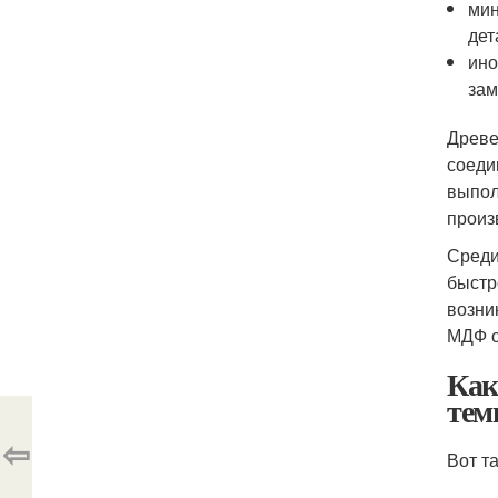
мин
дет
ино
зам
Древе
соеди
выпол
произ
Среди
быстр
возни
МДФ с
Как
тем
⇦
Вот т