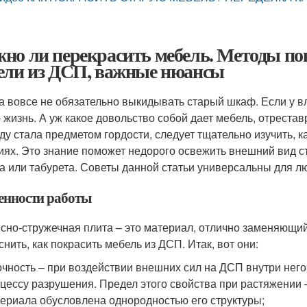
но ли перекрасить мебель. Методы по
ели из ДСП, важные нюансы
а вовсе не обязательно выкидывать старый шкаф. Если у вл
 жизнь. А уж какое довольство собой дает мебель, отреста
ду стала предметом гордости, следует тщательно изучить, 
иях. Это знание поможет недорого освежить внешний вид сто
а или табурета. Советы данной статьи универсальны для л
енности работы
сно-стружечная плита – это материал, отлично заменяющий
снить, как покрасить мебель из ДСП. Итак, вот они:
чность – при воздействии внешних сил на ДСП внутри нег
цессу разрушения. Предел этого свойства при растяжении –
ериала обусловлена однородностью его структуры;