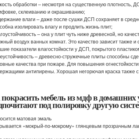
кость обработки – несмотря на существенную плотность, Д
фовке, склеиванию и окрашиванию;
ержание влаги – даже после сушки ДСП сохраняет в средне
собна изолировать влагу и продлить жизнь плит;
гоустойчивость – она у плит чуть ниже древесной, но каче
жный воздух ванных комнат. Это качество зависит также и 
шие показатели влагостойкости у ДСП, покрытого пластико
еустойчивость – древесно-стружечные плиты способны сде
овные качества при пожаре. Для повышения огнестойкости
ержащими антипирены. Хорошая негорючая краска также сп
 покрасить мебель из мдф в домашних 
дпочитают под полировку другую систе
осится матовая эмаль
рывается «мокрый-по-мокрому» глянцевым прозрачным ла