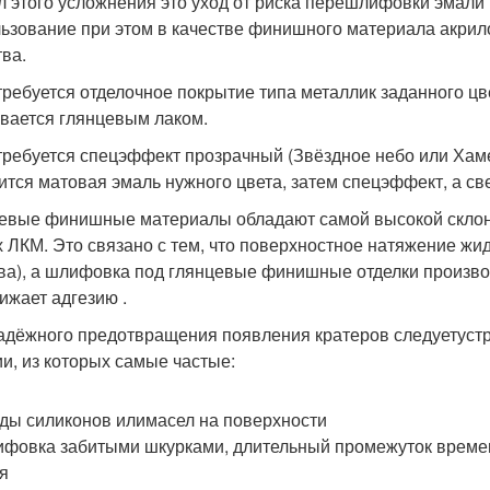
 этого усложнения это уход от риска перешлифовки эмали
ьзование при этом в качестве финишного материала акрил
тва.
требуется отделочное покрытие типа металлик заданного цве
вается глянцевым лаком.
требуется спецэффект прозрачный (Звёздное небо или Хаме
ится матовая эмаль нужного цвета, затем спецэффект, а св
евые финишные материалы обладают самой высокой склон
х ЛКМ. Это связано с тем, что поверхностное натяжение жи
ва), а шлифовка под глянцевые финишные отделки произво
нижает адгезию .
адёжного предотвращения появления кратеров следуетуст
ии, из которых самые частые:
ды силиконов илимасел на поверхности
фовка забитыми шкурками, длительный промежуток време
я