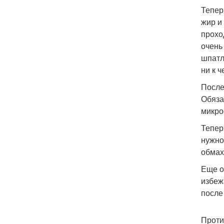
Тепер
жир и
прохо
очень
шпатл
ни к ч
После
Обяза
микро
Тепер
нужно
обмах
Еще о
избеж
после
Проти