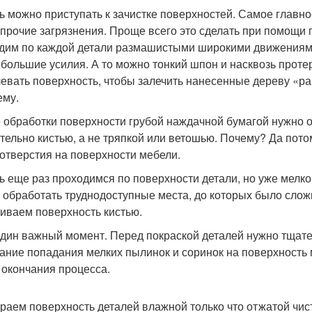
ь можно приступать к зачистке поверхностей. Самое главное 
 прочие загрязнения. Проще всего это сделать при помощи 
дим по каждой детали размашистыми широкими движениями 
 большие усилия. А то можно тонкий шпон и насквозь протер
евать поверхность, чтобы залечить нанесенные дереву «ра
ему.
 обработки поверхности грубой наждачной бумагой нужно о
тельно кистью, а не тряпкой или ветошью. Почему? Да потом
отверстия на поверхности мебели.
ь еще раз проходимся по поверхности детали, но уже мелк
 обработать труднодоступные места, до которых было слож
иваем поверхность кистью.
дин важный момент. Перед покраской деталей нужно тщате
ание попадания мелких пылинок и соринок на поверхность 
 окончания процесса.
раем поверхность деталей влажной только что отжатой чис