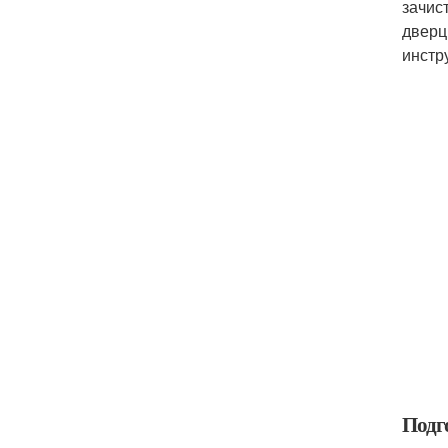
зачис
дверц
инстр
Подго