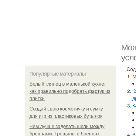
Мож
усл
Сод
Популярные материалы
М
Белый глянец в маленькой кухне:
К
как правильно подобрать фартук из
д
плитки
К
Создай свою косметичку и сумку
для игр из пластиковых бутылок
Чем лучше заделать щели между
бревнами. Трещины в бревнах
В