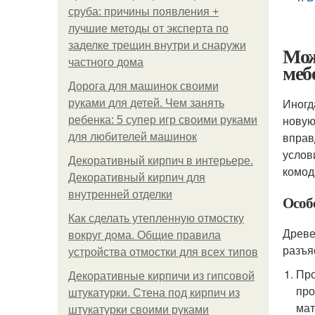
сруба: причины появления +
лучшие методы от эксперта по
заделке трещин внутри и снаружи
Мож
частного дома
меб
Дорога для машинок своими
Иногд
руками для детей. Чем занять
новую
ребенка: 5 супер игр своими руками
вправ
для любителей машинок
услов
Декоративный кирпич в интерьере.
комод
Декоративный кирпич для
внутренней отделки
Особ
Как сделать утепленную отмостку
Древе
вокруг дома. Общие правила
разъя
устройства отмостки для всех типов
Про
Декоративные кирпичи из гипсовой
про
штукатурки. Стена под кирпич из
мат
штукатурки своими руками