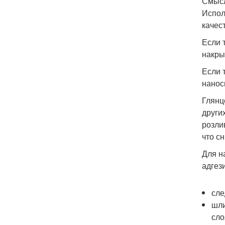
Смысл
Испол
качес
Если 
накры
Если 
нанос
Глянц
други
розли
что с
Для н
адгез
сле
шли
сло