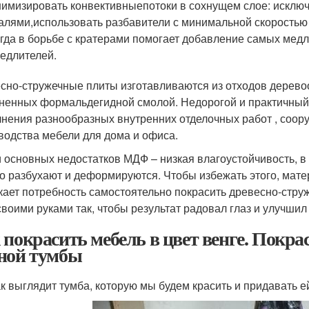
имизировать конвективныепотоки в сохнущем слое: исключ
алями,использовать разбавители с минимальной скоростью
гда в борьбе с кратерами помогает добавление самых мед
едлителей.
сно-стружечные плиты изготавливаются из отходов дере
ненных формальдегидной смолой. Недорогой и практичный 
нения разнообразных внутренних отделочных работ , соор
водства мебели для дома и офиса.
 основных недостатков МДФ – низкая влагоустойчивость, 
о разбухают и деформируются. Чтобы избежать этого, мате
кает потребность самостоятельно покрасить древесно-струж
воими руками так, чтобы результат радовал глаз и улучши
 покрасить мебель в цвет венге. Покра
ной тумбы
ак выглядит тумба, которую мы будем красить и придавать 