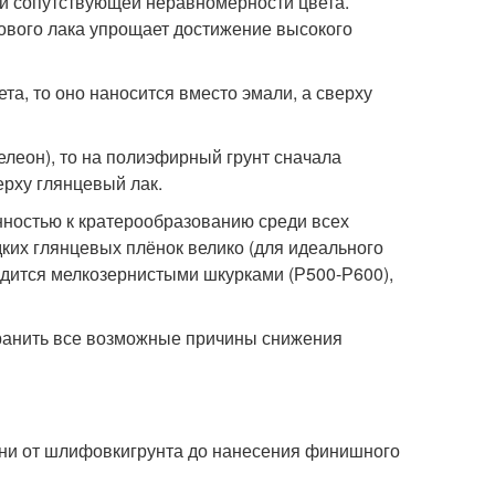
 и сопутствующей неравномерности цвета.
ового лака упрощает достижение высокого
та, то оно наносится вместо эмали, а сверху
леон), то на полиэфирный грунт сначала
ерху глянцевый лак.
ностью к кратерообразованию среди всех
дких глянцевых плёнок велико (для идеального
дится мелкозернистыми шкурками (Р500-Р600),
ранить все возможные причины снижения
ни от шлифовкигрунта до нанесения финишного