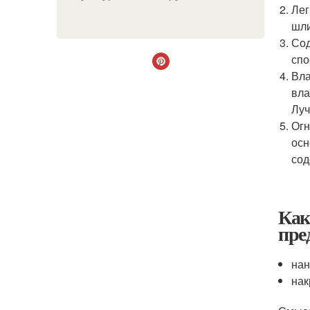
Лег
шли
Сод
спо
Вла
вла
Луч
Огн
осн
сод
Как
пре
нан
нак