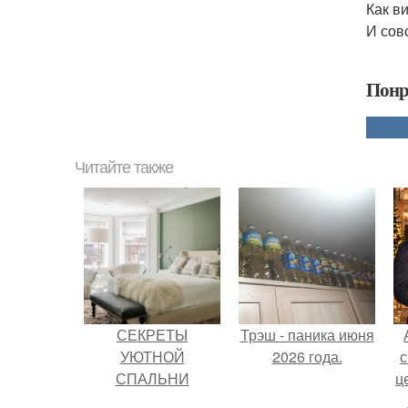
Как в
И сов
Понр
Читайте также
СЕКРЕТЫ
Трэш - паника июня
УЮТНОЙ
2026 года.
с
СПАЛЬНИ
ц