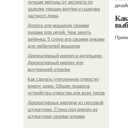
лучшие методы от эксперта по
дизай
заделке трещин внутри и снаружи
Как
частного дома
выб
Дорога для машинок своими
руками для детей. Чем занять
Прием
ребенка: 5 супер игр своими руками
для любителей машинок
Декоративный кирпич в интерьере.
Декоративный кирпич для
внутренней отделки
Как сделать утепленную отмостку
вокруг дома. Общие правила
устройства отмостки для всех типов
Декоративные кирпичи из гипсовой
штукатурки. Стена под кирпич из
штукатурки своими руками