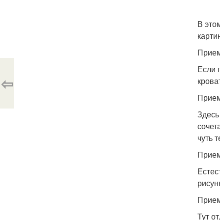
В это
картин
Прием
Если 
⇦
крова
Прием
Здесь
сочет
чуть 
Прием
Естес
рисунк
Прием
Тут о