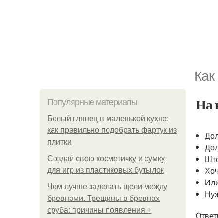
Как
На 
Популярные материалы
Белый глянец в маленькой кухне:
как правильно подобрать фартук из
Дол
плитки
Дол
Што
Создай свою косметичку и сумку
Хоч
для игр из пластиковых бутылок
Или
Чем лучше заделать щели между
Нуж
бревнами. Трещины в бревнах
сруба: причины появления +
Ответ