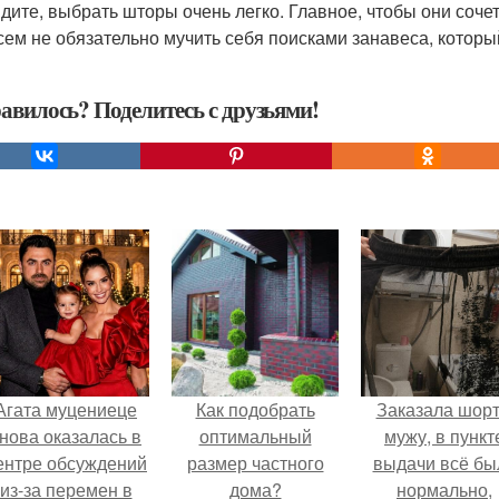
идите, выбрать шторы очень легко. Главное, чтобы они соче
сем не обязательно мучить себя поисками занавеса, который
авилось? Поделитесь с друзьями!
Агата муцениеце
Как подобрать
Заказала шор
нова оказалась в
оптимальный
мужу, в пункт
ентре обсуждений
размер частного
выдачи всё бы
из-за перемен в
дома?
нормально,