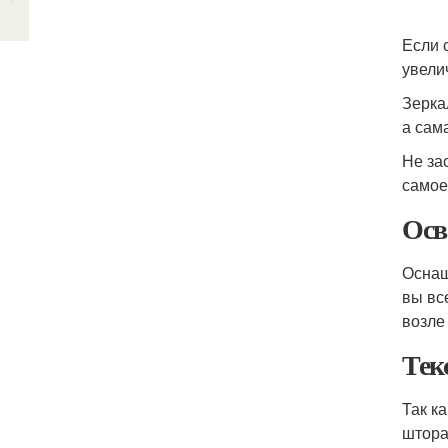
Если 
увели
Зерка
а сам
Не за
самое
Осв
Оснащ
вы вс
возле
Тек
Так к
штора