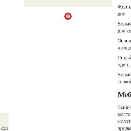
Желты
дня.
Белый
для кр
Основ
изящн
Серый
один.
Белый
споко
Меб
Выбир
место
желат
⇦
предм