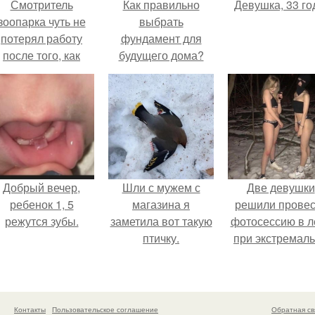
Смотритель
Как правильно
Девушка, 33 го
зоопарка чуть не
выбрать
потерял работу
фундамент для
после того, как
будущего дома?
камеры заметили,
как он ночью
пробирается в
вольер к горилле.
Добрый вечер,
Шли с мужем с
Две девушки
ребенок 1, 5
магазина я
решили провес
режутся зубы.
заметила вот такую
фотосессию в л
птичку.
при экстремал
низких
температурах
достигавших - 
градусов.
Контакты
Пользовательское соглашение
Обратная св