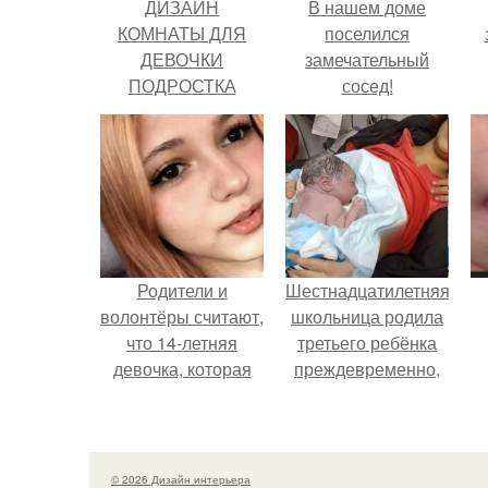
ДИЗАЙН
В нашем доме
КОМНАТЫ ДЛЯ
поселился
ДЕВОЧКИ
замечательный
ПОДРОСТКА
сосед!
Родители и
Шестнадцатилетняя
волонтёры считают,
школьница родила
что 14-летняя
третьего ребёнка
девочка, которая
преждевременно,
якобы погибла во
прямо в машине
время атаки
скорой помощи.
Дронов в Туапсе,
на самом деле
© 2026 Дизайн интерьера