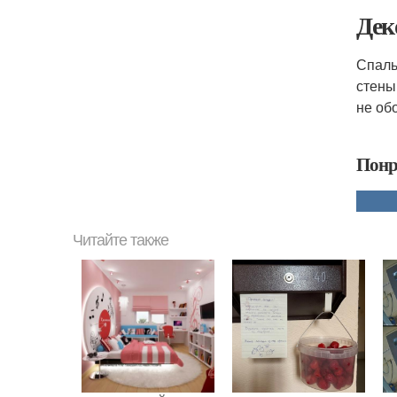
Дек
Спаль
стены
не об
Понр
Читайте также