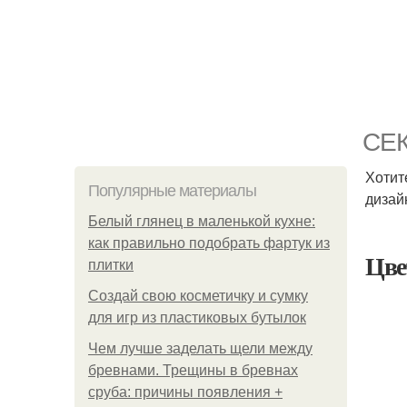
СЕ
Хотит
Популярные материалы
дизай
Белый глянец в маленькой кухне:
как правильно подобрать фартук из
Цве
плитки
Создай свою косметичку и сумку
для игр из пластиковых бутылок
Чем лучше заделать щели между
бревнами. Трещины в бревнах
сруба: причины появления +