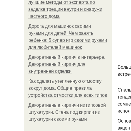
лучшие методы от эксперта по
заделке трещин внутри и снаружи
частного дома
Дорога для машинок своими
руками для детей. Чем занять
ребенка: 5 супер игр своими руками
для любителей машинок
Декоративный кирпич в интерьере.
Декоративный кирпич для
Больш
внутренней отделки
встре
Как сделать утепленную отмостку
вокруг дома. Общие правила
Спаль
устройства отмостки для всех типов
тенде
сомне
Декоративные кирпичи из гипсовой
испол
штукатурки. Стена под кирпич из
штукатурки своими руками
Основ
акцен