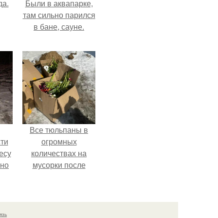
да.
Были в аквапарке,
там сильно парился
в бане, сауне.
Все тюльпаны в
ти
огромных
есу
количествах на
ьно
мусорки после
праздника
,
повыбрасывали.
35
язь