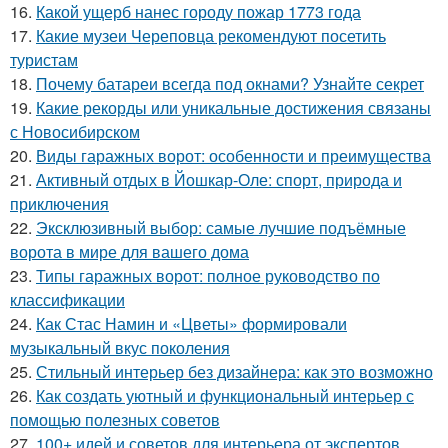
16.
Какой ущерб нанес городу пожар 1773 года
17.
Какие музеи Череповца рекомендуют посетить
туристам
18.
Почему батареи всегда под окнами? Узнайте секрет
19.
Какие рекорды или уникальные достижения связаны
с Новосибирском
20.
Виды гаражных ворот: особенности и преимущества
21.
Активный отдых в Йошкар-Оле: спорт, природа и
приключения
22.
Эксклюзивный выбор: самые лучшие подъёмные
ворота в мире для вашего дома
23.
Типы гаражных ворот: полное руководство по
классификации
24.
Как Стас Намин и «Цветы» формировали
музыкальный вкус поколения
25.
Стильный интерьер без дизайнера: как это возможно
26.
Как создать уютный и функциональный интерьер с
помощью полезных советов
27.
100+ идей и советов для интерьера от экспертов