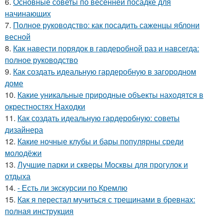
6.
Основные советы по весенней посадке для
начинающих
7.
Полное руководство: как посадить саженцы яблони
весной
8.
Как навести порядок в гардеробной раз и навсегда:
полное руководство
9.
Как создать идеальную гардеробную в загородном
доме
10.
Какие уникальные природные объекты находятся в
окрестностях Находки
11.
Как создать идеальную гардеробную: советы
дизайнера
12.
Какие ночные клубы и бары популярны среди
молодёжи
13.
Лучшие парки и скверы Москвы для прогулок и
отдыха
14.
- Есть ли экскурсии по Кремлю
15.
Как я перестал мучиться с трещинами в бревнах:
полная инструкция