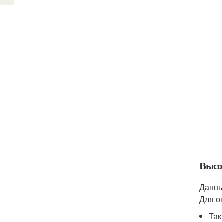
Высо
Данны
Для о
Так