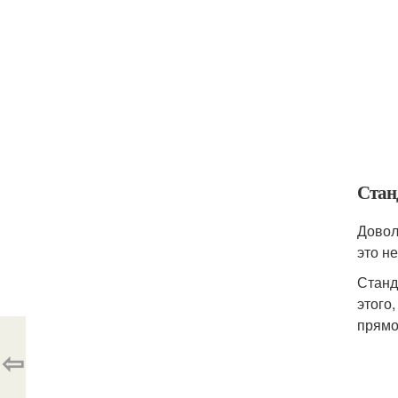
Стан
Довол
это н
Станд
этого
прямо
⇦