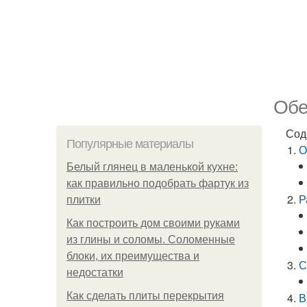
Обе
Сод
Популярные материалы
О
Белый глянец в маленькой кухне:
как правильно подобрать фартук из
Р
плитки
Как построить дом своими руками
из глины и соломы. Соломенные
блоки, их преимущества и
С
недостатки
Как сделать плиты перекрытия
В