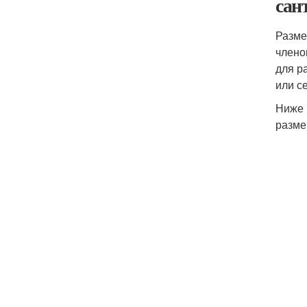
сан
Разме
члено
для р
или с
Ниже 
разме