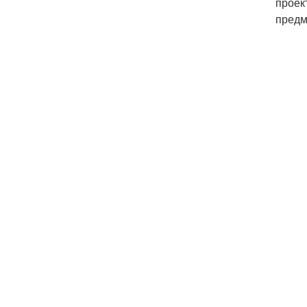
проек
предм