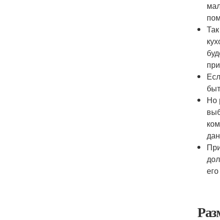
мал
пом
Так
кух
буд
при
Есл
быт
Но 
выб
ком
дан
При
дол
его
Раз