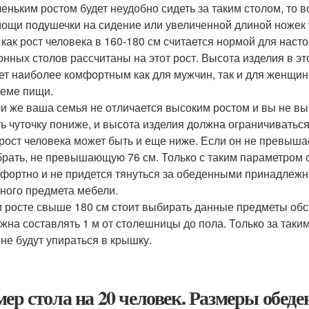
еньким ростом будет неудобно сидеть за таким столом, то 
ощи подушечки на сидение или увеличенной длиной ножек у
 как рост человека в 160-180 см считается нормой для нас
онных столов рассчитаны на этот рост. Высота изделия в эт
ет наиболее комфортным как для мужчин, так и для женщин
еме пищи.
и же ваша семья не отличается высоким ростом и вы не вы
ь чуточку пониже, и высота изделия должна ограничиватьс
рост человека может быть и еще ниже. Если он не превышает
рать, не превышающую 76 см. Только с таким параметром о
фортно и не придется тянуться за обеденными принадлежн
ного предмета мебели.
 росте свыше 180 см стоит выбирать данные предметы обс
жна составлять 1 м от столешницы до пола. Только за таким
 не будут упираться в крышку.
мер стола на 20 человек. Размеры обеде