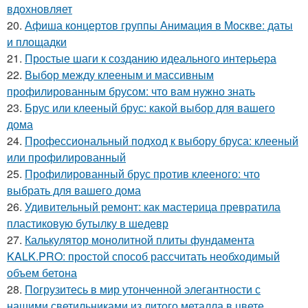
вдохновляет
20.
Афиша концертов группы Анимация в Москве: даты
и площадки
21.
Простые шаги к созданию идеального интерьера
22.
Выбор между клееным и массивным
профилированным брусом: что вам нужно знать
23.
Брус или клееный брус: какой выбор для вашего
дома
24.
Профессиональный подход к выбору бруса: клееный
или профилированный
25.
Профилированный брус против клееного: что
выбрать для вашего дома
26.
Удивительный ремонт: как мастерица превратила
пластиковую бутылку в шедевр
27.
Калькулятор монолитной плиты фундамента
KALK.PRO: простой способ рассчитать необходимый
объем бетона
28.
Погрузитесь в мир утонченной элегантности с
нашими светильниками из литого металла в цвете