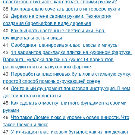
пластиковых бутылок: как связать своими руками?
38.
Как правильно сочетать цвета в интерьере кухни
39.
Дерево на стене своими руками. Технология
создания барельефов в виде деревьев
40.
Как выбрать настенные светильники. Бра:
функциональность и виды
41.
Свободная планировка жилья: плюсы и минусы
42.
14 вариантов раскладки плитки на кухонном фартуке.
Варианты укладки плитки на кухне: 14 вариантов
раскладки плитки на кухонном фартуке
43.
Переработка пластиковых бутылок в стильную сумку:
простой способ помочь окружающей среде
44.
Ленточный фундамент пошаговая инструкция. В чём
достоинства и недостатки
45.
Как сделать отмостку плитного фундамента своими
руками
46.
Что такое Люмен люкс и уровень освещенности. Что
такое Люмен и люкс
47.
Утилизация пластиковых бутылок: как из них делают