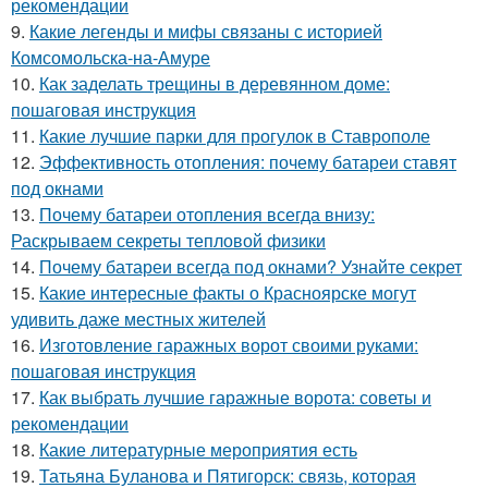
рекомендации
9.
Какие легенды и мифы связаны с историей
Комсомольска-на-Амуре
10.
Как заделать трещины в деревянном доме:
пошаговая инструкция
11.
Какие лучшие парки для прогулок в Ставрополе
12.
Эффективность отопления: почему батареи ставят
под окнами
13.
Почему батареи отопления всегда внизу:
Раскрываем секреты тепловой физики
14.
Почему батареи всегда под окнами? Узнайте секрет
15.
Какие интересные факты о Красноярске могут
удивить даже местных жителей
16.
Изготовление гаражных ворот своими руками:
пошаговая инструкция
17.
Как выбрать лучшие гаражные ворота: советы и
рекомендации
18.
Какие литературные мероприятия есть
19.
Татьяна Буланова и Пятигорск: связь, которая