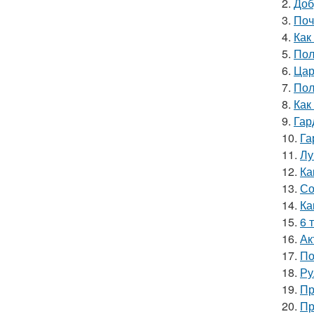
2.
Доб
3.
Поч
4.
Как
5.
Пол
6.
Цар
7.
Пол
8.
Как
9.
Гар
10.
Га
11.
Лу
12.
Ка
13.
Со
14.
Ка
15.
6 
16.
Ак
17.
По
18.
Ру
19.
Пр
20.
Пр