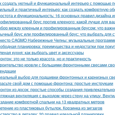
к создать уютный и функциональный интерьер с помощью п
ильный и практичный интерьер: как создать комфортную об
остота и функциональность: 16 основных правил дизайна 
офилированный брус против клееного: какой лучше для ва
бор между клееным и профилированным брусом: что важно
ычный брус или профилированный брус: что выбрать для с
кестр CAGMO Набережные Челны: музыкальные программы
ободная планировка: преимущества и недостатки при поку
леная кухня: как выбрать цвет и аксессуары
онтон: это не только красота, но и практичность
роительство кровли с большими фронтонными свесами сво
ендации
еальный выбор для подшивки фронтонных и карнизных све
расьте свой дом с помощью фронтона: простые инструкции
онтон из досок: простые способы создания привлекательн
тяжная вентиляция с выходом через стену на улицу. Венти
здание комфортной спальни на 13 квадратных метров
етение из пластиковых бутылок. Корзинка из зигзагов
стерство в деталях: 20 правил идеальной планировки