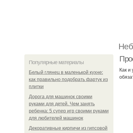
Неб
Про
Популярные материалы
Как и
Белый глянец в маленькой кухне:
обяза
как правильно подобрать фартук из
плитки
Дорога для машинок своими
руками для детей. Чем занять
ребенка: 5 супер игр своими руками
для любителей машинок
Декоративные кирпичи из гипсовой