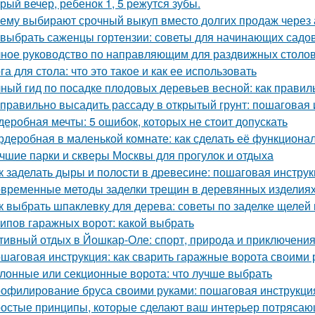
рый вечер, ребенок 1, 5 режутся зубы.
ему выбирают срочный выкуп вместо долгих продаж через 
 выбрать саженцы гортензии: советы для начинающих садо
ное руководство по направляющим для раздвижных столов
га для стола: что это такое и как ее использовать
ный гид по посадке плодовых деревьев весной: как прави
 правильно высадить рассаду в открытый грунт: пошаговая
деробная мечты: 5 ошибок, которых не стоит допускать
рдеробная в маленькой комнате: как сделать её функциона
чшие парки и скверы Москвы для прогулок и отдыха
к заделать дыры и полости в древесине: пошаговая инстру
временные методы заделки трещин в деревянных изделиях:
к выбрать шпаклевку для дерева: советы по заделке щелей 
типов гаражных ворот: какой выбрать
тивный отдых в Йошкар-Оле: спорт, природа и приключени
шаговая инструкция: как сварить гаражные ворота своими 
лонные или секционные ворота: что лучше выбрать
офилирование бруса своими руками: пошаговая инструкци
остые принципы, которые сделают ваш интерьер потрясающ