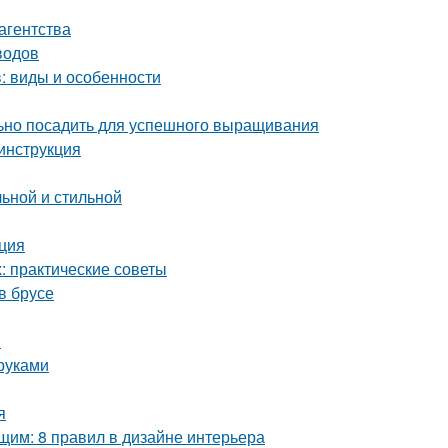
агентства
водов
: виды и особенности
льно посадить для успешного выращивания
 инструкция
льной и стильной
кция
 практические советы
в брусе
я
руками
я
им: 8 правил в дизайне интерьера