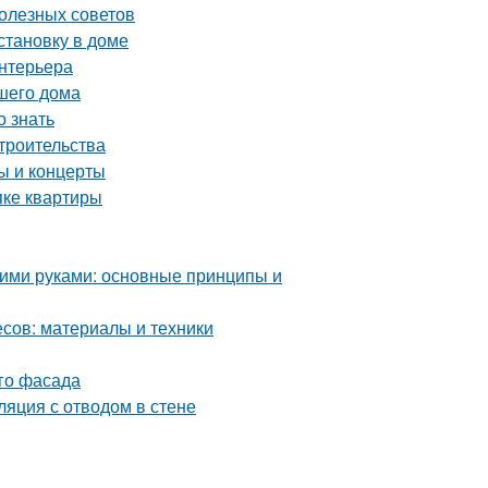
олезных советов
становку в доме
интерьера
шего дома
 знать
троительства
 и концерты
пке квартиры
ими руками: основные принципы и
сов: материалы и техники
ого фасада
ляция с отводом в стене