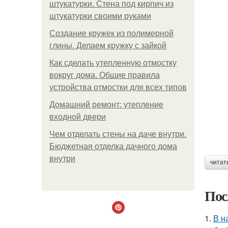
штукатурки. Стена под кирпич из
штукатурки своими руками
Создание кружек из полимерной
глины. Делаем кружку с зайкой
Как сделать утепленную отмостку
вокруг дома. Общие правила
устройства отмостки для всех типов
Домашний ремонт: утепление
входной двери
Чем отделать стены на даче внутри.
Бюджетная отделка дачного дома
внутри
читат
Пос
1.
В н