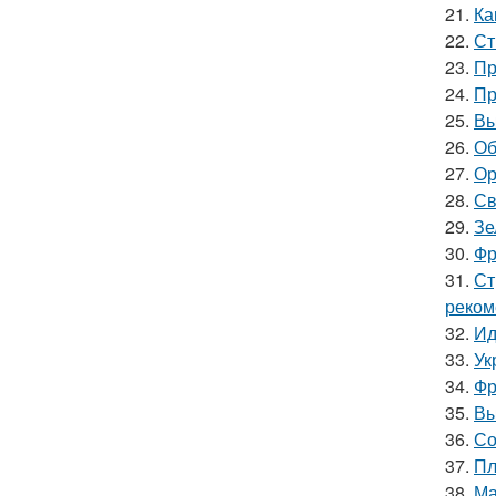
21.
Ка
22.
Ст
23.
Пр
24.
Пр
25.
Вы
26.
Об
27.
Ор
28.
Св
29.
Зе
30.
Фр
31.
Ст
реком
32.
Ид
33.
Ук
34.
Фр
35.
Вы
36.
Со
37.
Пл
38.
Ма