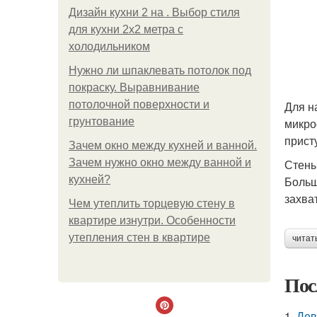
Дизайн кухни 2 на . Выбор стиля
для кухни 2х2 метра с
холодильником
Нужно ли шпаклевать потолок под
покраску. Выравнивание
потолочной поверхности и
Для н
грунтование
микро
прист
Зачем окно между кухней и ванной.
Зачем нужно окно между ванной и
Стены
кухней?
Больш
захва
Чем утеплить торцевую стену в
квартире изнутри. Особенности
утепления стен в квартире
читат
Пос
1.
Дев