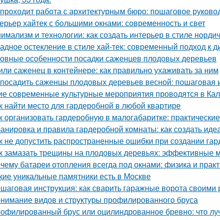
 проходит работа с архитектурным бюро: пошаговое руково
ерьер хайтек с большими окнами: современность и свет
имализм и технологии: как создать интерьер в стиле нордич
адное остекление в стиле хай-тек: современный подход к д
овные особенности посадки саженцев плодовых деревьев
или саженец в контейнере: как правильно ухаживать за ним
 посадить саженцы плодовых деревьев весной: пошаговая 
ие современные культурные мероприятия проводятся в Ка
к найти место для гардеробной в любой квартире
к организовать гардеробную в малогабаритке: практические
анировка и правила гардеробной комнаты: как создать иде
к не допустить распространенные ошибки при создании га
к замазать трещины на плодовых деревьях: эффективные 
чему батареи отопления всегда под окнами: физика и практ
кие уникальные памятники есть в Москве
шаговая инструкция: как сварить гаражные ворота своими 
нимание видов и структуры профилированного бруса
офилированный брус или оцилиндрованное бревно: что лу