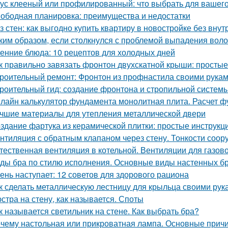
ус клееный или профилированный: что выбрать для вашего
ободная планировка: преимущества и недостатки
з стен: как выгодно купить квартиру в новостройке без внут
ким образом, если столкнулся с проблемой выпадения воло
енние блюда: 10 рецептов для холодных дней
к правильно завязать фронтон двухскатной крыши: просты
роительный ремонт: Фронтон из профнастила своими рука
роительный гид: создание фронтона и стропильной систем
лайн калькулятор фундамента монолитная плита. Расчет 
чшие материалы для утепления металлической двери
здание фартука из керамической плитки: простые инструк
нтиляция с обратным клапаном через стену. Тонкости соор
тественная вентиляция в котельной. Вентиляции для газов
ды бра по стилю исполнения. Основные виды настенных б
ень наступает: 12 советов для здорового рациона
к сделать металлическую лестницу для крыльца своими рук
стра на стену, как называется. Споты
к называется светильник на стене. Как выбрать бра?
чему настольная или прикроватная лампа. Основные причи