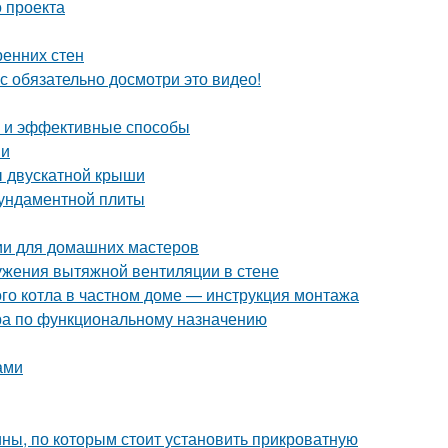
 проекта
ренних стен
с обязательно досмотри это видео!
е и эффективные способы
ми
ы двускатной крыши
фундаментной плиты
ции для домашних мастеров
ужения вытяжной вентиляции в стене
ого котла в частном доме — инструкция монтажа
ра по функциональному назначению
ами
ны, по которым стоит установить прикроватную