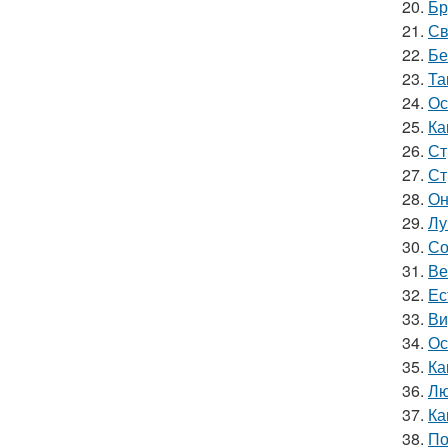
20.
Бр
21.
Св
22.
Бе
23.
Та
24.
Ос
25.
Ка
26.
Ст
27.
Ст
28.
Он
29.
Лу
30.
Со
31.
Ве
32.
Ес
33.
Ви
34.
Ос
35.
Ка
36.
Лю
37.
Ка
38.
По