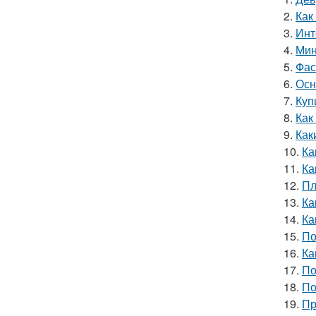
2.
Как
3.
Инт
4.
Мин
5.
Фас
6.
Осн
7.
Куп
8.
Как
9.
Как
10.
Ка
11.
Ка
12.
Пл
13.
Ка
14.
Ка
15.
По
16.
Ка
17.
По
18.
По
19.
Пр