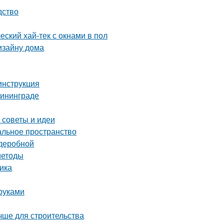
дство
еский хай-тек с окнами в пол
изайну дома
инструкция
лининграде
 советы и идеи
альное пространство
рдеробной
методы
ика
руками
чше для строительства