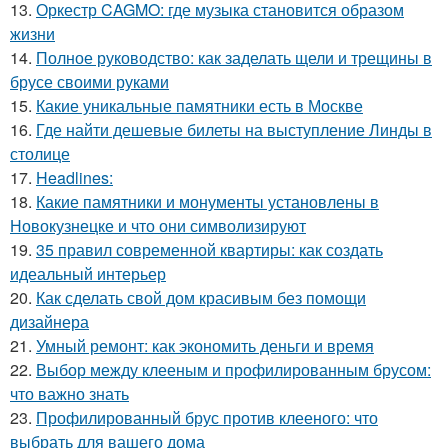
13.
Оркестр CAGMO: где музыка становится образом
жизни
14.
Полное руководство: как заделать щели и трещины в
брусе своими руками
15.
Какие уникальные памятники есть в Москве
16.
Где найти дешевые билеты на выступление Линды в
столице
17.
Headlines:
18.
Какие памятники и монументы установлены в
Новокузнецке и что они символизируют
19.
35 правил современной квартиры: как создать
идеальный интерьер
20.
Как сделать свой дом красивым без помощи
дизайнера
21.
Умный ремонт: как экономить деньги и время
22.
Выбор между клееным и профилированным брусом:
что важно знать
23.
Профилированный брус против клееного: что
выбрать для вашего дома