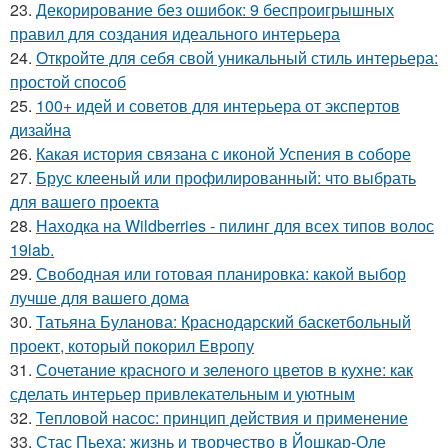
23.
Декорирование без ошибок: 9 беспроигрышных
правил для создания идеального интерьера
24.
Откройте для себя свой уникальный стиль интерьера:
простой способ
25.
100+ идей и советов для интерьера от экспертов
дизайна
26.
Какая история связана с иконой Успения в соборе
27.
Брус клееный или профилированный: что выбрать
для вашего проекта
28.
Находка на Wildberries - пилинг для всех типов волос
19lab.
29.
Свободная или готовая планировка: какой выбор
лучше для вашего дома
30.
Татьяна Буланова: Краснодарский баскетбольный
проект, который покорил Европу
31.
Сочетание красного и зеленого цветов в кухне: как
сделать интерьер привлекательным и уютным
32.
Тепловой насос: принцип действия и применение
33.
Стас Пьеха: жизнь и творчество в Йошкар-Оле