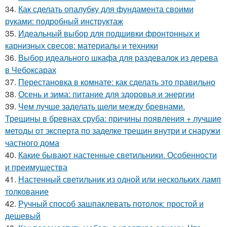
34.
Как сделать опалубку для фундамента своими
руками: подробный инструктаж
35.
Идеальный выбор для подшивки фронтонных и
карнизных свесов: материалы и техники
36.
Выбор идеального шкафа для раздевалок из дерева
в Чебоксарах
37.
Перестановка в комнате: как сделать это правильно
38.
Осень и зима: питание для здоровья и энергии
39.
Чем лучше заделать щели между бревнами.
Трещины в бревнах сруба: причины появления + лучшие
методы от эксперта по заделке трещин внутри и снаружи
частного дома
40.
Какие бывают настенные светильники. Особенности
и преимущества
41.
Настенный светильник из одной или нескольких ламп
толкование
42.
Ручный способ зашпаклевать потолок: простой и
дешевый