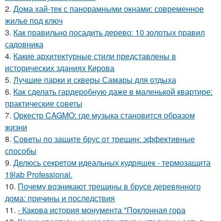
2.
Дома хай-тек с панорамными окнами: современное
жилье под ключ
3.
Как правильно посадить дерево: 10 золотых правил
садовника
4.
Какие архитектурные стили представлены в
исторических зданиях Кирова
5.
Лучшие парки и скверы Самары для отдыха
6.
Как сделать гардеробную даже в маленькой квартире:
практические советы
7.
Оркестр CAGMO: где музыка становится образом
жизни
8.
Советы по защите брус от трещин: эффективные
способы
9.
Делюсь секретом идеальных кудряшек - термозащита
19lab Professional.
10.
Почему возникают трещины в брусе деревянного
дома: причины и последствия
11.
- Какова история монумента "Поклонная гора