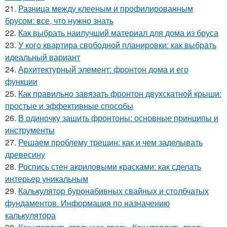
21.
Разница между клееным и профилированным
брусом: все, что нужно знать
22.
Как выбрать наилучший материал для дома из бруса
23.
У кого квартира свободной планировки: как выбрать
идеальный вариант
24.
Архитектурный элемент: фронтон дома и его
функции
25.
Как правильно завязать фронтон двухскатной крыши:
простые и эффективные способы
26.
В одиночку зашить фронтоны: основные принципы и
инструменты
27.
Решаем проблему трещин: как и чем заделывать
древесину
28.
Роспись стен акриловыми красками: как сделать
интерьер уникальным
29.
Калькулятор буронабивных свайных и столбчатых
фундаментов. Информация по назначению
калькулятора