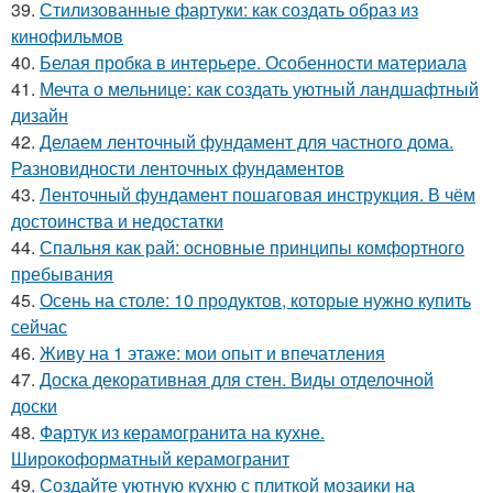
39.
Стилизованные фартуки: как создать образ из
кинофильмов
40.
Белая пробка в интерьере. Особенности материала
41.
Мечта о мельнице: как создать уютный ландшафтный
дизайн
42.
Делаем ленточный фундамент для частного дома.
Разновидности ленточных фундаментов
43.
Ленточный фундамент пошаговая инструкция. В чём
достоинства и недостатки
44.
Спальня как рай: основные принципы комфортного
пребывания
45.
Осень на столе: 10 продуктов, которые нужно купить
сейчас
46.
Живу на 1 этаже: мои опыт и впечатления
47.
Доска декоративная для стен. Виды отделочной
доски
48.
Фартук из керамогранита на кухне.
Широкоформатный керамогранит
49.
Создайте уютную кухню с плиткой мозаики на