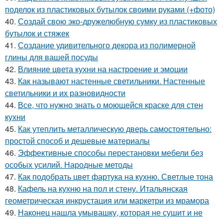
поделок из пластиковых бутылок своими руками (+фото)
40.
Создай свою эко-дружелюбную сумку из пластиковых
бутылок и стяжек
41.
Создание удивительного декора из полимерной
глины для вашей посуды
42.
Влияние цвета кухни на настроение и эмоции
43.
Как называют настенные светильники. Настенные
светильники и их разновидности
44.
Все, что нужно знать о моющейся краске для стен
кухни
45.
Как утеплить металлическую дверь самостоятельно:
простой способ и дешевые материалы
46.
Эффективные способы перестановки мебели без
особых усилий. Народные методы
47.
Как подобрать цвет фартука на кухню. Светлые тона
48.
Кафель на кухню на пол и стену. Итальянская
геометрическая инкрустация или маркетри из мрамора
49.
Наконец нашла умывашку, которая не сушит и не