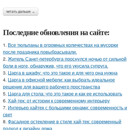
читать дальше →
Последние обновления на сайте:
1.
Все тюльпаны в огромных количествах на мусорки
после праздника повыбрасывали.
2.
Житель Санкт-петербурга проснулся ночью от сильной
боли в ноге, обнаружив, что его укусила супруга.
3.
Царга в шкафу: что это такое и для чего она нужна
4.
Царга в офисной мебели: как выбрать идеальное
решение для вашего рабочего пространства
5.
Царга для стола: что это такое и как ее использовать
6.
Хай-тек: от истории к современному интерьеру
7.
Интерьер хайтек с большими окнами: современность и
свет
8.
Фасадное остекление в стиле хай-тек: современный
подход к дизайну дома