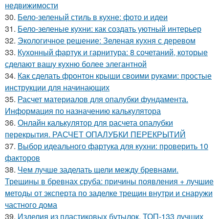
недвижимости
30.
Бело-зеленый стиль в кухне: фото и идеи
31.
Бело-зеленые кухни: как создать уютный интерьер
32.
Экологичное решение: Зеленая кухня с деревом
33.
Кухонный фартук и гарнитура: 8 сочетаний, которые
сделают вашу кухню более элегантной
34.
Как сделать фронтон крыши своими руками: простые
инструкции для начинающих
35.
Расчет материалов для опалубки фундамента.
Информация по назначению калькулятора
36.
Онлайн калькулятор для расчета опалубки
перекрытия. РАСЧЕТ ОПАЛУБКИ ПЕРЕКРЫТИЙ
37.
Выбор идеального фартука для кухни: проверить 10
факторов
38.
Чем лучше заделать щели между бревнами.
Трещины в бревнах сруба: причины появления + лучшие
методы от эксперта по заделке трещин внутри и снаружи
частного дома
39.
Изделия из пластиковых бутылок. ТОП-133 лучших