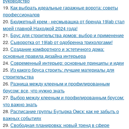
руководство
19.
Как выбрать идеальные гаражные ворота: советы
профессионалов
20.
Бюджетный крем - несмывашка от бренда 19lab стал
моей главной Находкой 2024 года!
21.
Брус для строительства домов: выбор и применение
22.
Сыворотка от 19lab от одобренна трихологами!
23.
Создание комфортного и эстетичного дома:
основные правила дизайна интерьера
24.
Современный интерьер: основные принципы и идеи
25.
Из какого бруса строить: лучшие материалы для
строительства
26.
Разница между клееным и профилированным
брусом: все, что нужно знать
27.
Выбор между клееным и профилированным брусом:
что важно знать
28.
Расписание группы Бутырка Омск: как не забыть о
важных событиях
29.
Свободная планировка: новый тренд в сфере