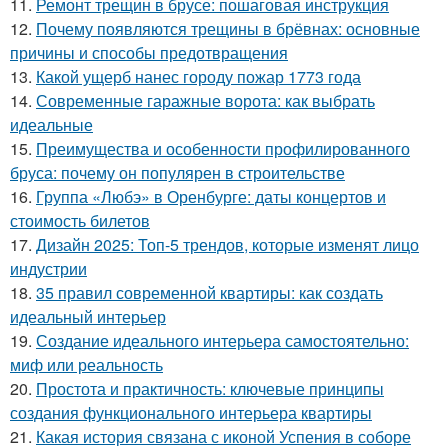
11.
Ремонт трещин в брусе: пошаговая инструкция
12.
Почему появляются трещины в брёвнах: основные
причины и способы предотвращения
13.
Какой ущерб нанес городу пожар 1773 года
14.
Современные гаражные ворота: как выбрать
идеальные
15.
Преимущества и особенности профилированного
бруса: почему он популярен в строительстве
16.
Группа «Любэ» в Оренбурге: даты концертов и
стоимость билетов
17.
Дизайн 2025: Топ-5 трендов, которые изменят лицо
индустрии
18.
35 правил современной квартиры: как создать
идеальный интерьер
19.
Создание идеального интерьера самостоятельно:
миф или реальность
20.
Простота и практичность: ключевые принципы
создания функционального интерьера квартиры
21.
Какая история связана с иконой Успения в соборе