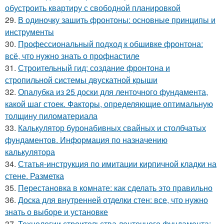
обустроить квартиру с свободной планировкой
29.
В одиночку зашить фронтоны: основные принципы и
инструменты
30.
Профессиональный подход к обшивке фронтона:
всё, что нужно знать о профнастиле
31.
Строительный гид: создание фронтона и
стропильной системы двускатной крыши
32.
Опалубка из 25 доски для ленточного фундамента,
какой шаг стоек. Факторы, определяющие оптимальную
толщину пиломатериала
33.
Калькулятор буронабивных свайных и столбчатых
фундаментов. Информация по назначению
калькулятора
34.
Статья-инструкция по имитации кирпичной кладки на
стене. Разметка
35.
Перестановка в комнате: как сделать это правильно
36.
Доска для внутренней отделки стен: все, что нужно
знать о выборе и установке
37.
Технологии строительства ленточного фундамента: