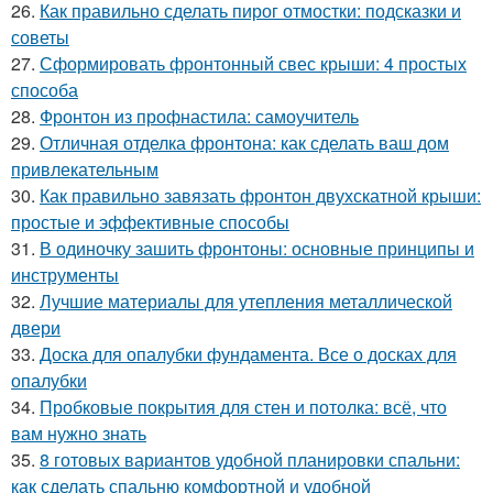
26.
Как правильно сделать пирог отмостки: подсказки и
советы
27.
Сформировать фронтонный свес крыши: 4 простых
способа
28.
Фронтон из профнастила: самоучитель
29.
Отличная отделка фронтона: как сделать ваш дом
привлекательным
30.
Как правильно завязать фронтон двухскатной крыши:
простые и эффективные способы
31.
В одиночку зашить фронтоны: основные принципы и
инструменты
32.
Лучшие материалы для утепления металлической
двери
33.
Доска для опалубки фундамента. Все о досках для
опалубки
34.
Пробковые покрытия для стен и потолка: всё, что
вам нужно знать
35.
8 готовых вариантов удобной планировки спальни:
как сделать спальню комфортной и удобной