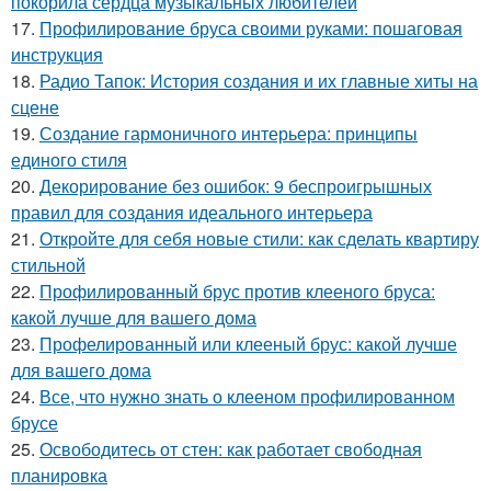
покорила сердца музыкальных любителей
17.
Профилирование бруса своими руками: пошаговая
инструкция
18.
Радио Тапок: История создания и их главные хиты на
сцене
19.
Создание гармоничного интерьера: принципы
единого стиля
20.
Декорирование без ошибок: 9 беспроигрышных
правил для создания идеального интерьера
21.
Откройте для себя новые стили: как сделать квартиру
стильной
22.
Профилированный брус против клееного бруса:
какой лучше для вашего дома
23.
Профелированный или клееный брус: какой лучше
для вашего дома
24.
Все, что нужно знать о клееном профилированном
брусе
25.
Освободитесь от стен: как работает свободная
планировка