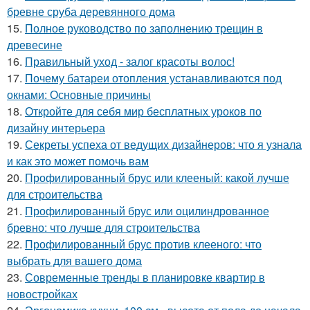
бревне сруба деревянного дома
15.
Полное руководство по заполнению трещин в
древесине
16.
Правильный уход - залог красоты волос!
17.
Почему батареи отопления устанавливаются под
окнами: Основные причины
18.
Откройте для себя мир бесплатных уроков по
дизайну интерьера
19.
Секреты успеха от ведущих дизайнеров: что я узнала
и как это может помочь вам
20.
Профилированный брус или клееный: какой лучше
для строительства
21.
Профилированный брус или оцилиндрованное
бревно: что лучше для строительства
22.
Профилированный брус против клееного: что
выбрать для вашего дома
23.
Современные тренды в планировке квартир в
новостройках