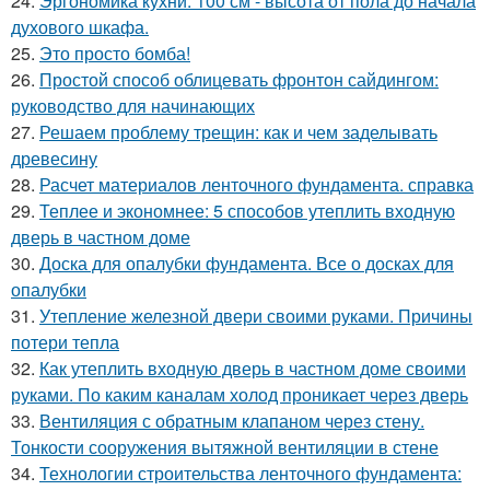
24.
Эргономика кухни. 100 см - высота от пола до начала
духового шкафа.
25.
Это просто бомба!
26.
Простой способ облицевать фронтон сайдингом:
руководство для начинающих
27.
Решаем проблему трещин: как и чем заделывать
древесину
28.
Расчет материалов ленточного фундамента. справка
29.
Теплее и экономнее: 5 способов утеплить входную
дверь в частном доме
30.
Доска для опалубки фундамента. Все о досках для
опалубки
31.
Утепление железной двери своими руками. Причины
потери тепла
32.
Как утеплить входную дверь в частном доме своими
руками. По каким каналам холод проникает через дверь
33.
Вентиляция с обратным клапаном через стену.
Тонкости сооружения вытяжной вентиляции в стене
34.
Технологии строительства ленточного фундамента: