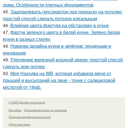
дома. Особенности плитных фундаментов
45.
Зашпаклевать гипсокартон под покраску на потолке:
простой способ сделать потолок идеальным
46.
Влияние цвета фартука на обстановку в кухне
47.
Фартук зеленого цвета в белой кухне. Зелено белая
кухня в разных стилях
48.
Новинки дизайна кухни в зелёном: тенденции и
инновации
49.
Утепление железной входной двери: простой способ
сделать дом теплее
50.
Моя Находка на WB, которая избавила меня от
прыщей и высыпаний на лице - тоник с салициловой
кислотой от 19lab.
© 2026 Дизайн интерьера
Контакты
Пользовательское соглашение
Политика конфидециальности
Обратная связь