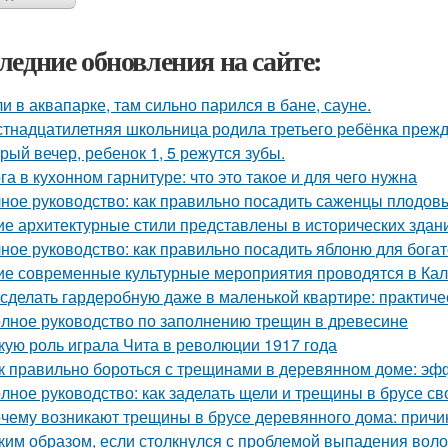
ледние обновления на сайте:
и в аквапарке, там сильно парился в бане, сауне.
тнадцатилетняя школьница родила третьего ребёнка преж
рый вечер, ребенок 1, 5 режутся зубы.
га в кухонном гарнитуре: что это такое и для чего нужна
ное руководство: как правильно посадить саженцы плодов
ие архитектурные стили представлены в исторических здан
ное руководство: как правильно посадить яблоню для бога
ие современные культурные мероприятия проводятся в Ка
 сделать гардеробную даже в маленькой квартире: практиче
лное руководство по заполнению трещин в древесине
кую роль играла Чита в революции 1917 года
к правильно бороться с трещинами в деревянном доме: э
лное руководство: как заделать щели и трещины в брусе с
чему возникают трещины в брусе деревянного дома: причи
ким образом, если столкнулся с проблемой выпадения воло