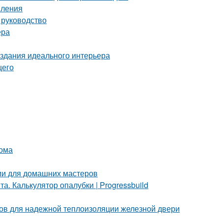
пления
 руководство
ера
здания идеального интерьера
щего
дома
ции для домашних мастеров
. Калькулятор опалубки | Progressbuild
бов для надежной теплоизоляции железной двери