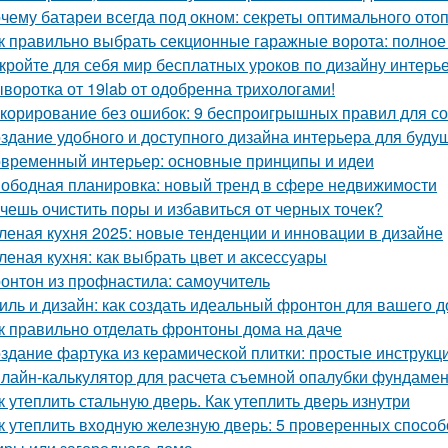
чему батареи всегда под окном: секреты оптимального ото
к правильно выбрать секционные гаражные ворота: полное
кройте для себя мир бесплатных уроков по дизайну интерь
воротка от 19lab от одобренна трихологами!
корирование без ошибок: 9 беспроигрышных правил для со
здание удобного и доступного дизайна интерьера для буду
временный интерьер: основные принципы и идеи
ободная планировка: новый тренд в сфере недвижимости
чешь очистить поры и избавиться от черных точек?
леная кухня 2025: новые тенденции и инновации в дизайне
леная кухня: как выбрать цвет и аксессуары
онтон из профнастила: самоучитель
иль и дизайн: как создать идеальный фронтон для вашего 
к правильно отделать фронтоны дома на даче
здание фартука из керамической плитки: простые инструк
лайн-калькулятор для расчета съемной опалубки фундамента
к утеплить стальную дверь. Как утеплить дверь изнутри
к утеплить входную железную дверь: 5 проверенных спосо