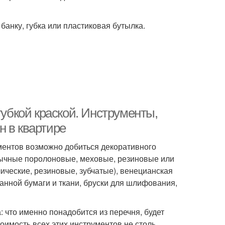
анку, губка или пластиковая бутылка.
губкой краской. Инструменты,
н в квартире
ментов возможно добиться декоративного
бычные поролоновые, меховые, резиновые или
лические, резиновые, зубчатые), венецианская
канной бумаги и ткани, бруски для шлифования,
: что именно понадобится из перечня, будет
тоимость всех этих инструментов не столь