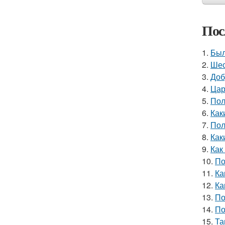
Пос
1.
Был
2.
Шес
3.
Доб
4.
Цар
5.
Пол
6.
Как
7.
Пол
8.
Как
9.
Как
10.
По
11.
Ка
12.
Ка
13.
По
14.
По
15.
Та