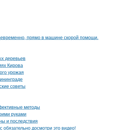
девременно, прямо в машине скорой помощи.
ых деревьев
иях Кирова
того урожая
лининграде
ские советы
ффективные методы
воими руками
ны и последствия
с обязательно досмотри это видео!