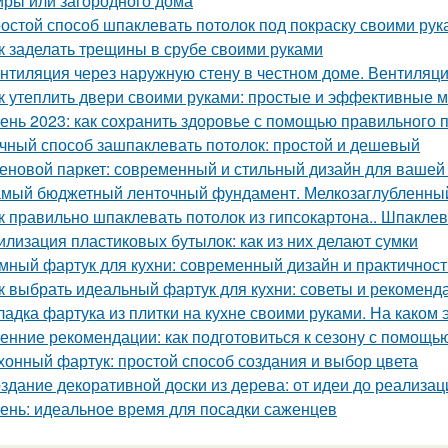
иры или загородного дома
остой способ шпаклевать потолок под покраску своими рук
к заделать трещины в срубе своими руками
нтиляция через наружную стену в честном доме. Вентиляци
к утеплить двери своими руками: простые и эффективные 
ень 2023: как сохранить здоровье с помощью правильного 
чный способ зашпаклевать потолок: простой и дешевый
еновой паркет: современный и стильный дизайн для вашей
мый бюджетный ленточный фундамент. Мелкозаглубленны
к правильно шпаклевать потолок из гипсокартона.. Шпаклев
илизация пластиковых бутылок: как из них делают сумки
мный фартук для кухни: современный дизайн и практичност
к выбрать идеальный фартук для кухни: советы и рекоменд
ладка фартука из плитки на кухне своими руками. На каком 
енние рекомендации: как подготовиться к сезону с помощь
хонный фартук: простой способ создания и выбор цвета
здание декоративной доски из дерева: от идеи до реализац
ень: идеальное время для посадки саженцев