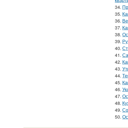
кварт
34.
Пр
35.
Ка
36.
Ве
37.
Ка
38.
Ос
39.
Ру
40.
Ст
41.
Са
42.
Ка
43.
Ут
44.
Те
45.
Ка
46.
Ук
47.
Ос
48.
Ку
49.
Со
50.
Ос