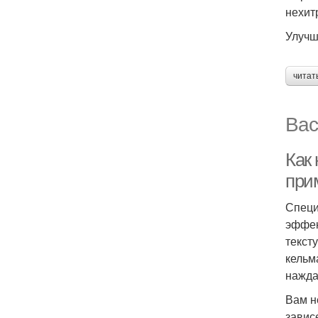
нехит
Улучш
читат
Вас
Как 
при
Специ
эффек
текст
кельм
нажда
Вам н
завис