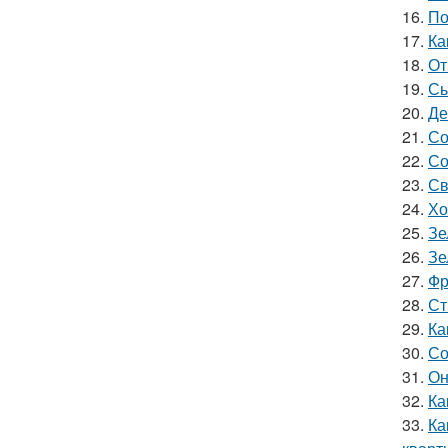
16.
По
17.
Ка
18.
От
19.
Сы
20.
Де
21.
Со
22.
Со
23.
Св
24.
Хо
25.
Зе
26.
Зе
27.
Фр
28.
Ст
29.
Ка
30.
Со
31.
Он
32.
Ка
33.
Ка