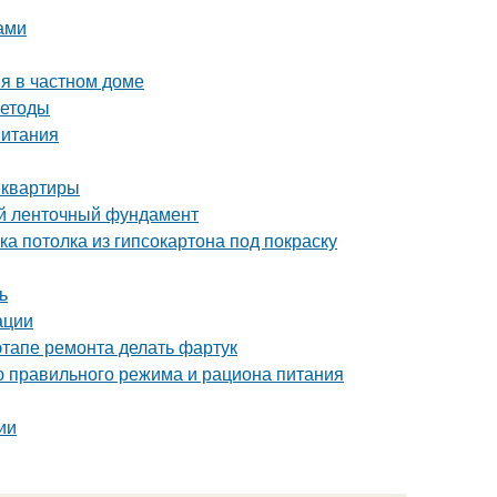
ами
я в частном доме
методы
питания
 квартиры
й ленточный фундамент
ка потолка из гипсокартона под покраску
ь
ации
этапе ремонта делать фартук
ю правильного режима и рациона питания
ии