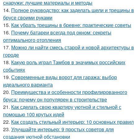
снаружи: лучшие материалы и методы
14.
Полное руководство: как заделать щели и трещины в
брусе своими руками
15.
Как убрать трещины в бревне: практические советы
16.
Почему батареи всегда под окном: секреты
оптимального отопления
17.
Можно ли найти смесь старой и новой архитектуры в
городе
18.
Какую роль играл Тамбов в значимых российских
событиях
19.
Современные виды ворот для гаража: выбор
идеального варианта
20.
Преимущества и особенности профилированного
бруса: почему он популярен в строительстве
21.
Как сделать свою квартиру уютной и стильной с
помощью 100 крутых идей
22.
Как создать стильный интерьер: 10 основных правил
23.
Улучшайте интерьер: 9 простых советов для
создания уютной обстановки