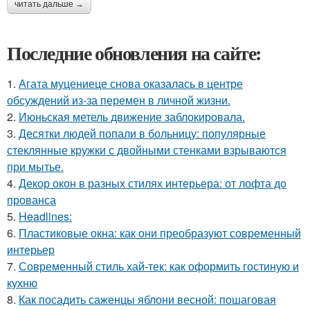
читать дальше →
Последние обновления на сайте:
1.
Агата муцениеце снова оказалась в центре
обсуждений из-за перемен в личной жизни.
2.
Июньская метель движение заблокировала.
3.
Десятки людей попали в больницу: популярные
стеклянные кружки с двойными стенками взрываются
при мытье.
4.
Декор окон в разных стилях интерьера: от лофта до
прованса
5.
Headlines:
6.
Пластиковые окна: как они преобразуют современный
интерьер
7.
Современный стиль хай-тек: как оформить гостиную и
кухню
8.
Как посадить саженцы яблони весной: пошаговая