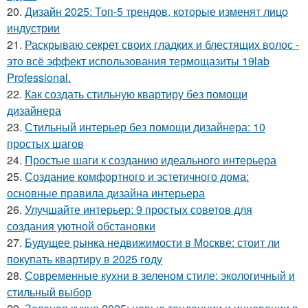
20.
Дизайн 2025: Топ-5 трендов, которые изменят лицо
индустрии
21.
Раскрываю секрет своих гладких и блестящих волос -
это всё эффект использования термощазиты 19lab
Professional.
22.
Как создать стильную квартиру без помощи
дизайнера
23.
Стильный интерьер без помощи дизайнера: 10
простых шагов
24.
Простые шаги к созданию идеального интерьера
25.
Создание комфортного и эстетичного дома:
основные правила дизайна интерьера
26.
Улучшайте интерьер: 9 простых советов для
создания уютной обстановки
27.
Будущее рынка недвижимости в Москве: стоит ли
покупать квартиру в 2025 году
28.
Современные кухни в зеленом стиле: экологичный и
стильный выбор