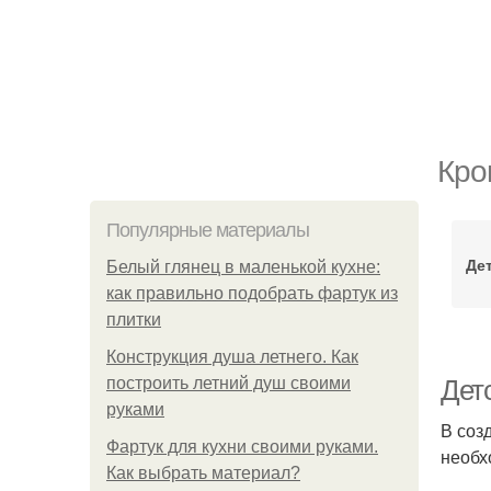
Кро
Популярные материалы
Де
Белый глянец в маленькой кухне:
как правильно подобрать фартук из
плитки
Конструкция душа летнего. Как
построить летний душ своими
Дет
руками
В соз
Фартук для кухни своими руками.
необх
Как выбрать материал?