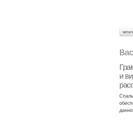
читат
Вас
Гра
и в
рас
Спаль
обесп
данно