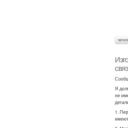
читат
Изго
связ
Сообщ
Я дол
не им
детал
1. Пе
имеют