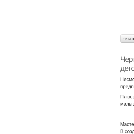
читат
Черт
дет
Несмо
предп
Плюсы
малыш
Масте
В соз