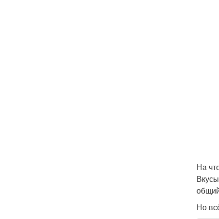
На чт
Вкусы
общий
Но вс