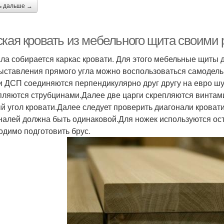
ь дальше →
ская кровать из мебельного щита своими 
ла собирается каркас кровати. Для этого мебельные щиты д
ыставления прямого угла можно воспользоваться самодель
и ДСП соединяются перпендикулярно друг другу на евро шу
пляются струбцинами.Далее две царги скрепляются винтам
й угол кровати.Далее следует проверить диагонали кровати
налей должна быть одинаковой.Для ножек используются ост
одимо подготовить брус.