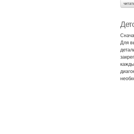
читат
Дет
Снача
Для в
детал
закре
кажды
диаго
необх