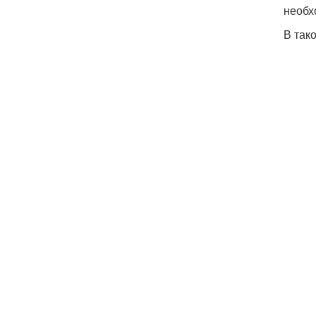
необх
В так