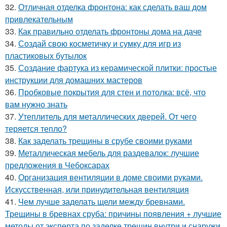
32.
Отличная отделка фронтона: как сделать ваш дом
привлекательным
33.
Как правильно отделать фронтоны дома на даче
34.
Создай свою косметичку и сумку для игр из
пластиковых бутылок
35.
Создание фартука из керамической плитки: простые
инструкции для домашних мастеров
36.
Пробковые покрытия для стен и потолка: всё, что
вам нужно знать
37.
Утеплитель для металлических дверей. От чего
теряется тепло?
38.
Как заделать трещины в срубе своими руками
39.
Металлическая мебель для раздевалок: лучшие
предложения в Чебоксарах
40.
Организация вентиляции в доме своими руками.
Искусственная, или принудительная вентиляция
41.
Чем лучше заделать щели между бревнами.
Трещины в бревнах сруба: причины появления + лучшие
методы от эксперта по заделке трещин внутри и снаружи