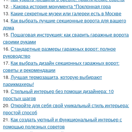
12.
- Какова история монумента "Поклонная гора
13.
Какие секретные музеи или галереи есть в Москве
14.
Как выбрать лучшие секционные ворота для вашего
дома
15.
Пошаговая инструкция: как сварить гаражные ворота
своими руками
16.
Стандартные размеры гаражных ворот: полное
руководство
17.
Как выбрать дизайн секционных гаражных ворот:
советы и рекомендации
18.
Лучшая термозащита, которую выбирают
парикмахеры!
19.
Стильный интерьер без помощи дизайнера: 10
простых шагов
20.
Откройте для себя свой уникальный стиль интерьера:
простой способ
21.
Как создать уютный и функциональный интерьер с
помощью полезных советов