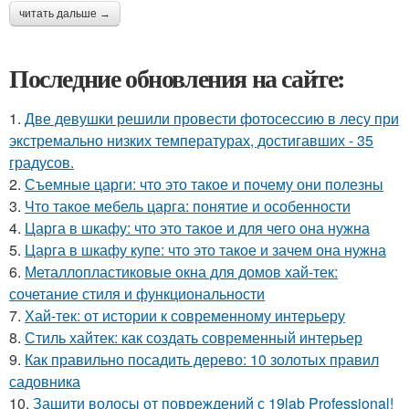
читать дальше →
Последние обновления на сайте:
1.
Две девушки решили провести фотосессию в лесу при
экстремально низких температурах, достигавших - 35
градусов.
2.
Съемные царги: что это такое и почему они полезны
3.
Что такое мебель царга: понятие и особенности
4.
Царга в шкафу: что это такое и для чего она нужна
5.
Царга в шкафу купе: что это такое и зачем она нужна
6.
Металлопластиковые окна для домов хай-тек:
сочетание стиля и функциональности
7.
Хай-тек: от истории к современному интерьеру
8.
Стиль хайтек: как создать современный интерьер
9.
Как правильно посадить дерево: 10 золотых правил
садовника
10.
Защити волосы от повреждений с 19lab Professional!