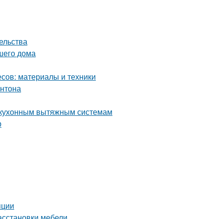
ельства
шего дома
сов: материалы и техники
онтона
к кухонным вытяжным системам
р
яции
асстановки мебели