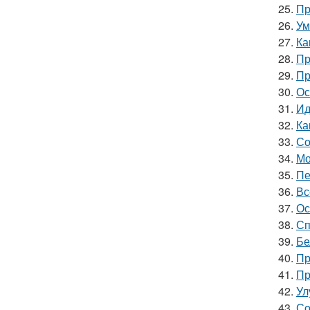
25.
Пр
26.
Ум
27.
Ка
28.
Пр
29.
Пр
30.
Ос
31.
Ид
32.
Ка
33.
Со
34.
Мо
35.
Пе
36.
Вс
37.
Ос
38.
Сп
39.
Бе
40.
Пр
41.
Пр
42.
Ул
43.
Со