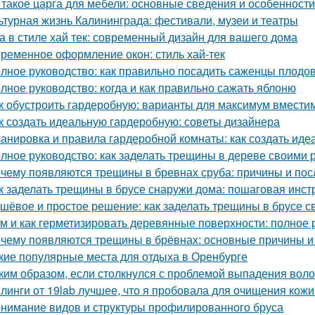
 такое царга для мебели: основные сведения и особенности
ьтурная жизнь Калининграда: фестивали, музеи и театры
а в стиле хай тек: современный дизайн для вашего дома
ременное оформление окон: стиль хай-тек
лное руководство: как правильно посадить саженцы плодо
лное руководство: когда и как правильно сажать яблоню
к обустроить гардеробную: варианты для максимум вмести
к создать идеальную гардеробную: советы дизайнера
анировка и правила гардеробной комнаты: как создать иде
лное руководство: как заделать трещины в дереве своими 
чему появляются трещины в бревнах сруба: причины и пос
к заделать трещины в брусе снаружи дома: пошаговая инст
шёвое и простое решение: как заделать трещины в брусе с
м и как герметизировать деревянные поверхности: полное 
чему появляются трещины в брёвнах: основные причины 
кие популярные места для отдыха в Оренбурге
ким образом, если столкнулся с проблемой выпадения воло
линги от 19lab лучшее, что я пробовала для очищения кожи
нимание видов и структуры профилированного бруса