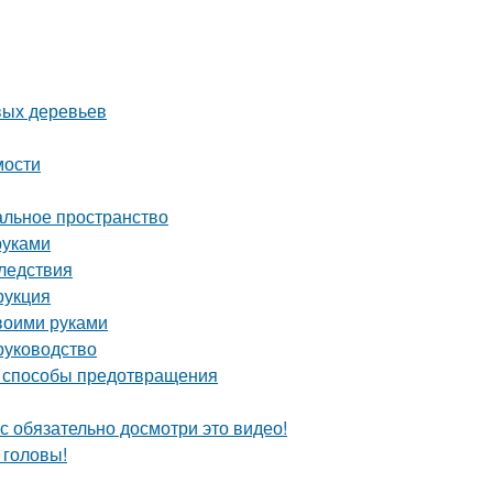
вых деревьев
мости
альное пространство
руками
ледствия
рукция
воими руками
руководство
и способы предотвращения
с обязательно досмотри это видео!
 головы!