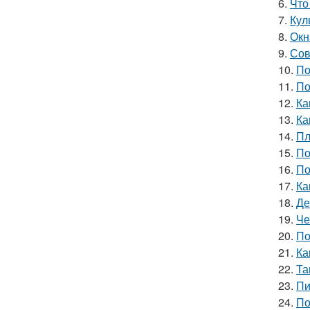
6.
Что
7.
Кул
8.
Окн
9.
Сов
10.
По
11.
По
12.
Ка
13.
Ка
14.
Пл
15.
По
16.
По
17.
Ка
18.
Де
19.
Че
20.
По
21.
Ка
22.
Та
23.
Пи
24.
По