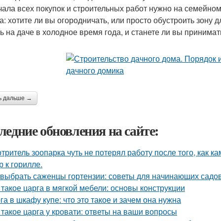
чала всех покупок и строительных работ нужно на семейном
а: хотите ли вы огородничать, или просто обустроить зону д
ь на даче в холодное время года, и станете ли вы принимать
ь дальше →
ледние обновления на сайте:
тритель зоопарка чуть не потерял работу после того, как к
р к горилле.
 выбрать саженцы гортензии: советы для начинающих садо
 такое царга в мягкой мебели: основы конструкции
га в шкафу купе: что это такое и зачем она нужна
 такое царга у кровати: ответы на ваши вопросы