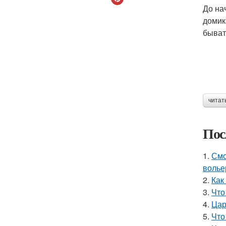
До на
домик
быват
читат
Пос
1.
Смо
волье
2.
Как
3.
Что
4.
Цар
5.
Что