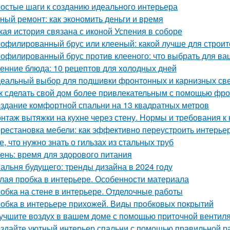
остые шаги к созданию идеального интерьера
ный ремонт: как экономить деньги и время
кая история связана с иконой Успения в соборе
офилированный брус или клееный: какой лучше для строит
офилированный брус против клееного: что выбрать для ва
енние блюда: 10 рецептов для холодных дней
еальный выбор для подшивки фронтонных и карнизных све
к сделать свой дом более привлекательным с помощью фр
здание комфортной спальни на 13 квадратных метров
нтаж вытяжки на кухне через стену. Нормы и требования 
рестановка мебели: как эффективно переустроить интерье
е, что нужно знать о гильзах из стальных труб
ень: время для здорового питания
альня будущего: тренды дизайна в 2024 году
лая пробка в интерьере. Особенности материала
обка на стене в интерьере. Отделочные работы
обка в интерьере прихожей. Виды пробковых покрытий
учшите воздух в вашем доме с помощью приточной вентил
здайте уютный интерьер спальни с помощью правильной р