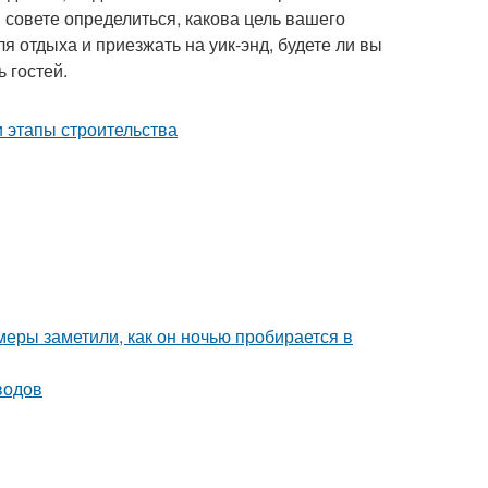
 совете определиться, какова цель вашего
ля отдыха и приезжать на уик-энд, будете ли вы
 гостей.
амеры заметили, как он ночью пробирается в
водов