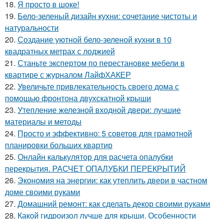
18.
Я просто в шоке!
19.
Бело-зеленый дизайн кухни: сочетание чистоты и
натуральности
20.
Создание уютной бело-зеленой кухни в 10
квадратных метрах с лоджией
21.
Станьте экспертом по перестановке мебели в
квартире с журналом ЛайфХАКЕР
22.
Увеличьте привлекательность своего дома с
помощью фронтона двухскатной крыши
23.
Утепление железной входной двери: лучшие
материалы и методы
24.
Просто и эффективно: 5 советов для грамотной
планировки больших квартир
25.
Онлайн калькулятор для расчета опалубки
перекрытия. РАСЧЕТ ОПАЛУБКИ ПЕРЕКРЫТИЙ
26.
Экономия на энергии: как утеплить двери в частном
доме своими руками
27.
Домашний ремонт: как сделать декор своими руками
28.
Какой гидроизол лучше для крыши. Особенности