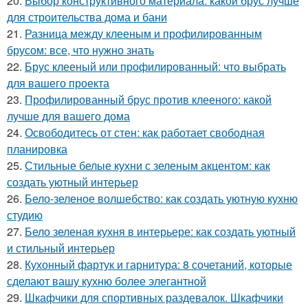
20.
Выбор конструктивного материала: какой брус лучше
для строительства дома и бани
21.
Разница между клееным и профилированным
брусом: все, что нужно знать
22.
Брус клееный или профилированный: что выбрать
для вашего проекта
23.
Профилированный брус против клееного: какой
лучше для вашего дома
24.
Освободитесь от стен: как работает свободная
планировка
25.
Стильные белые кухни с зеленым акцентом: как
создать уютный интерьер
26.
Бело-зеленое волшебство: как создать уютную кухню
студию
27.
Бело зеленая кухня в интерьере: как создать уютный
и стильный интерьер
28.
Кухонный фартук и гарнитура: 8 сочетаний, которые
сделают вашу кухню более элегантной
29.
Шкафчики для спортивных раздевалок. Шкафчики