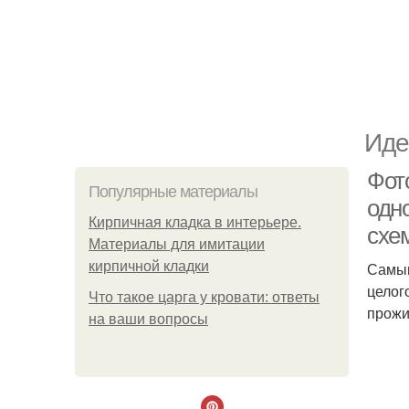
Иде
Фот
Популярные материалы
одн
Кирпичная кладка в интерьере.
схе
Материалы для имитации
кирпичной кладки
Самым
целог
Что такое царга у кровати: ответы
прожи
на ваши вопросы