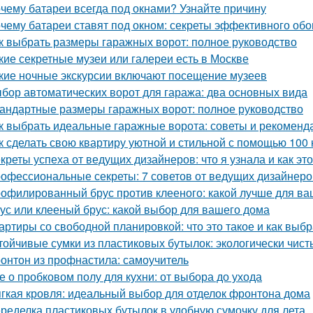
чему батареи всегда под окнами? Узнайте причину
чему батареи ставят под окном: секреты эффективного обо
к выбрать размеры гаражных ворот: полное руководство
кие секретные музеи или галереи есть в Москве
кие ночные экскурсии включают посещение музеев
бор автоматических ворот для гаража: два основных вида
андартные размеры гаражных ворот: полное руководство
к выбрать идеальные гаражные ворота: советы и рекоменд
к сделать свою квартиру уютной и стильной с помощью 100 
креты успеха от ведущих дизайнеров: что я узнала и как эт
офессиональные секреты: 7 советов от ведущих дизайнеро
офилированный брус против клееного: какой лучше для ва
ус или клееный брус: какой выбор для вашего дома
артиры со свободной планировкой: что это такое и как выбр
тойчивые сумки из пластиковых бутылок: экологически чис
онтон из профнастила: самоучитель
е о пробковом полу для кухни: от выбора до ухода
гкая кровля: идеальный выбор для отделок фронтона дома
ределка пластиковых бутылок в удобную сумочку для лета