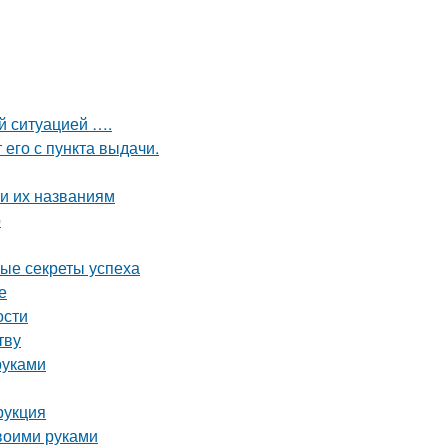
ой ситуацией ….
 его с пункта выдачи.
и их названиям
р
ные секреты успеха
е
ости
тву
руками
рукция
воими руками