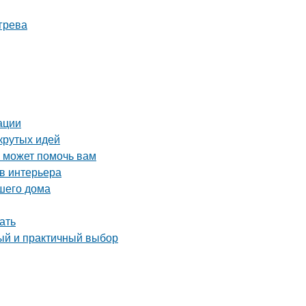
грева
ации
крутых идей
о может помочь вам
в интерьера
шего дома
ать
тый и практичный выбор