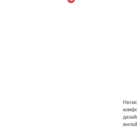
Несмо
комфо
дизай
жилой