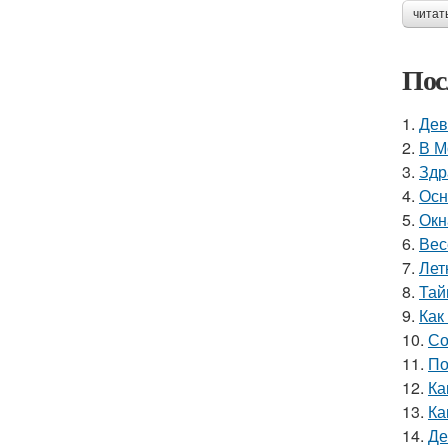
читат
Пос
1.
Дев
2.
В М
3.
Здр
4.
Осн
5.
Окн
6.
Вес
7.
Лет
8.
Тай
9.
Как
10.
Со
11.
По
12.
Ка
13.
Ка
14.
Де