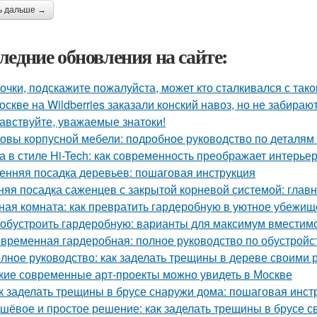
ь дальше →
ледние обновления на сайте:
очки, подскажите пожалуйста, может кто сталкивался с так
оскве на Wildberries заказали конский навоз, но не забирают
авствуйте, уважаемые знатоки!
овы корпусной мебели: подробное руководство по деталям 
а в стиле Hi-Tech: как современность преображает интерье
енняя посадка деревьев: пошаговая инструкция
няя посадка саженцев с закрытой корневой системой: глав
ная комната: как превратить гардеробную в уютное убежищ
 обустроить гардеробную: варианты для максимум вместим
временная гардеробная: полное руководство по обустройс
лное руководство: как заделать трещины в дереве своими 
кие современные арт-проекты можно увидеть в Москве
к заделать трещины в брусе снаружи дома: пошаговая инст
шёвое и простое решение: как заделать трещины в брусе с