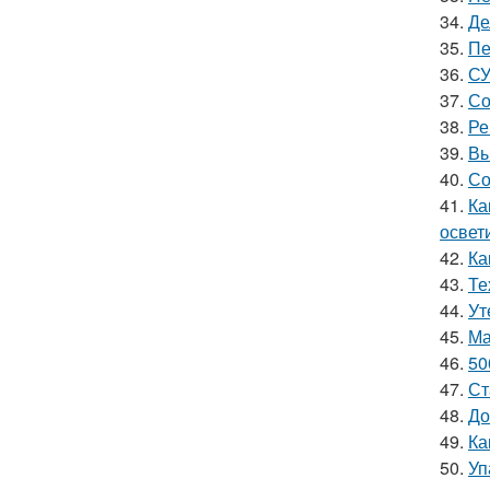
34.
Де
35.
Пе
36.
СУ
37.
Со
38.
Ре
39.
Вы
40.
Со
41.
Ка
освет
42.
Ка
43.
Те
44.
Ут
45.
Ма
46.
50
47.
Ст
48.
До
49.
Ка
50.
Уп