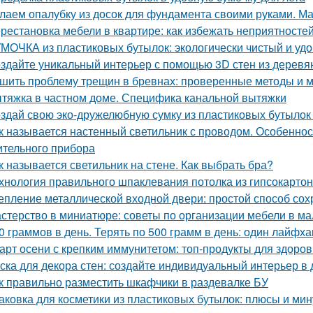
лаем опалубку из досок для фундамента своими руками. М
рестановка мебели в квартире: как избежать неприятносте
МОЧКА из пластиковых бутылок: экологически чистый и уд
здайте уникальный интерьер с помощью 3D стен из деревя
шить проблему трещин в бревнах: проверенные методы и 
тяжка в частном доме. Специфика канальной вытяжки
здай свою эко-дружелюбную сумку из пластиковых бутылок 
к называется настенный светильник с проводом. Особенност
ительного прибора
к называется светильник на стене. Как выбрать бра?
хнология правильного шпаклевания потолка из гипсокартона
епление металлической входной двери: простой способ сох
стерство в миниатюре: советы по организации мебели в ма
0 граммов в день. Терять по 500 грамм в день: один лайфх
арт осени с крепким иммунитетом: топ-продукты для здоров
ска для декора стен: создайте индивидуальный интерьер в
к правильно разместить шкафчики в раздевалке БУ
аковка для косметики из пластиковых бутылок: плюсы и ми