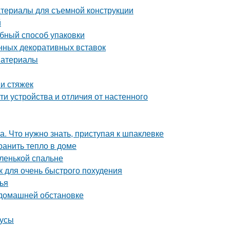
атериалы для съемной конструкции
й
обный способ упаковки
нных декоративных вставок
материалы
и стяжек
и устройства и отличия от настенного
. Что нужно знать, приступая к шпаклевке
ранить тепло в доме
ленькой спальне
ак для очень быстрого похудения
ья
 домашней обстановке
нусы