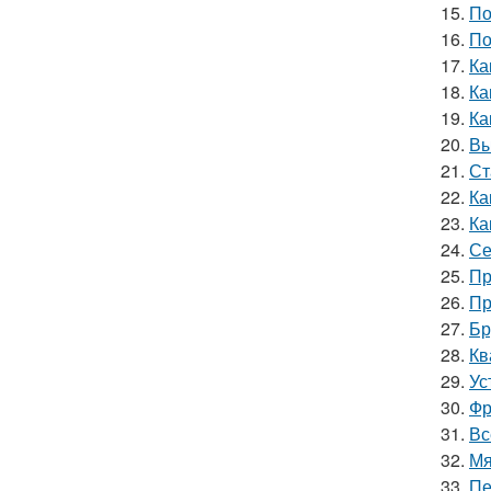
15.
По
16.
По
17.
Ка
18.
Ка
19.
Ка
20.
Вы
21.
Ст
22.
Ка
23.
Ка
24.
Се
25.
Пр
26.
Пр
27.
Бр
28.
Кв
29.
Ус
30.
Фр
31.
Вс
32.
Мя
33.
Пе