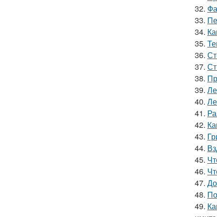
32.
Фа
33.
Пе
34.
Ка
35.
Те
36.
Ст
37.
Ст
38.
Пр
39.
Ле
40.
Ле
41.
Ра
42.
Ка
43.
Гр
44.
Вз
45.
Чт
46.
Чт
47.
До
48.
По
49.
Ка