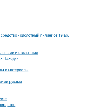
редство - кислотный пилинг от 19lab.
нальными и стильными
ях Находки
еты и материалы
воими руками
екте
оводство