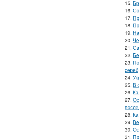
15.
Бр
16.
Со
17.
Пр
18.
Пр
19.
На
20.
Че
21.
Св
22.
Бе
23.
По
сереб
24.
Ук
25.
В 
26.
Ка
27.
Ос
после
28.
Ка
29.
Ве
30.
Ос
31.
Пр