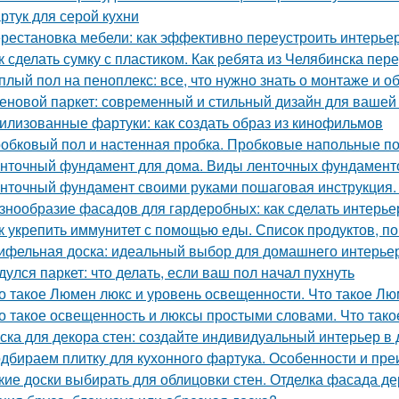
ртук для серой кухни
рестановка мебели: как эффективно переустроить интерье
к сделать сумку с пластиком. Как ребята из Челябинска пе
плый пол на пеноплекс: все, что нужно знать о монтаже и 
еновой паркет: современный и стильный дизайн для вашей
илизованные фартуки: как создать образ из кинофильмов
обковый пол и настенная пробка. Пробковые напольные п
нточный фундамент для дома. Виды ленточных фундамент
нточный фундамент своими руками пошаговая инструкция.
знообразие фасадов для гардеробных: как сделать интерь
к укрепить иммунитет с помощью еды. Список продуктов, 
ифельная доска: идеальный выбор для домашнего интерье
дулся паркет: что делать, если ваш пол начал пухнуть
о такое Люмен люкс и уровень освещенности. Что такое Лю
о такое освещенность и люксы простыми словами. Что тако
ска для декора стен: создайте индивидуальный интерьер в
дбираем плитку для кухонного фартука. Особенности и пр
кие доски выбирать для облицовки стен. Отделка фасада де