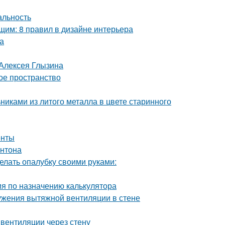
альность
им: 8 правил в дизайне интерьера
а
 Алексея Глызина
ое пространство
никами из литого металла в цвете старинного
енты
онтона
елать опалубку своими руками:
ия по назначению калькулятора
ужения вытяжной вентиляции в стене
вентиляции через стену