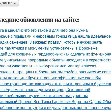
ь дальше →
ледние обновления на сайте:
га в мебели: что это такое и для чего она нужна
орьбе с прыщами и неровным тоном лица нашла идеальное с
адка саженцев: 8 важных правил, которые нужно знать
ие памятники и монументы установлены в Воронеже
идей для крошечных гардеробных: как сделать их функцио
ие уникальные природные объекты находятся в окрестност
но ли участвовать в экскурсиях или мастер-классах
 заделать трещины в бревенчатом срубе: практические сов
еты по защите брус от трещин: эффективные способы
лное руководство: как заделать щели и трещины в брусе с
е в Уфе можно насладиться природой и тишиной
кие небольшие музеи не так известны туристам
икальный Проект: Все Типы Гаражных Ворот на Одном Объ
обенности конструкции и виды гаражных ворот: полное рук