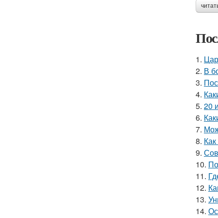
читат
Пос
1.
Цар
2.
В б
3.
Пос
4.
Как
5.
20 
6.
Как
7.
Мож
8.
Как
9.
Сов
10.
По
11.
Гд
12.
Ка
13.
Ун
14.
Ос