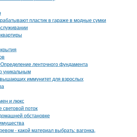
р
рерабатывают пластик в гараже в модные сумки
обслуживании
 квартиры
окрытия
ов
 Определение ленточного фундамента
ер уникальным
повышающих иммунитет для взрослых
ра
мен и люкс
е световой поток
 домашней обстановке
еимущества
ревом - какой материал выбрать: вагонка,