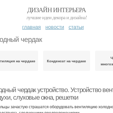
ДИЗАЙН ИНТЕРЬЕРА
лучшие идеи декора и дизайна!
главная
новости
статьи
одный чердак
Ч
тиляция на чердаке
Конденсат на чердаке
много
одный чердак устройство. Устройство вен
духи, слуховые окна, решетки
льцы зачастую страшатся оборудовать вентиляцию холодног
одствуясь следующими предположениями.