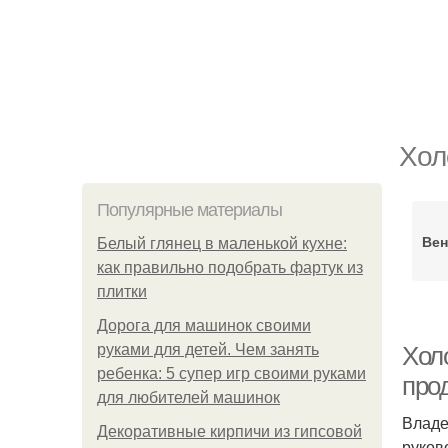
Хол
Популярные материалы
Вен
Белый глянец в маленькой кухне:
как правильно подобрать фартук из
плитки
Дорога для машинок своими
руками для детей. Чем занять
Хол
ребенка: 5 супер игр своими руками
про
для любителей машинок
Владе
Декоративные кирпичи из гипсовой
руков