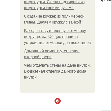
штукатурки. Стена под кирпич из
штукатурки своими руками
Создание кружек из полимерной
глины. Делаем кружку с зайкой
Как сделать утепленную отмостку
вокруг дома. Общие правила
устройства отмостки для всех типов
Домашний ремонт: утепление
входной двери
Чем отделать стены на даче внутри.
Бюджетная отделка дачного дома
внутри