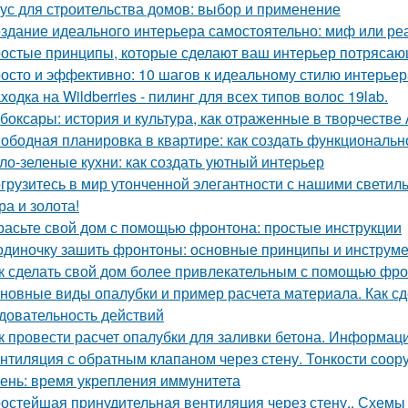
ус для строительства домов: выбор и применение
здание идеального интерьера самостоятельно: миф или ре
остые принципы, которые сделают ваш интерьер потрясающ
осто и эффективно: 10 шагов к идеальному стилю интерьер
ходка на Wildberries - пилинг для всех типов волос 19lab.
боксары: история и культура, как отраженные в творчестве
ободная планировка в квартире: как создать функциональн
ло-зеленые кухни: как создать уютный интерьер
грузитесь в мир утонченной элегантности с нашими светиль
ра и золота!
расьте свой дом с помощью фронтона: простые инструкции
одиночку зашить фронтоны: основные принципы и инструм
к сделать свой дом более привлекательным с помощью фр
новные виды опалубки и пример расчета материала. Как сд
довательность действий
к провести расчет опалубки для заливки бетона. Информац
нтиляция с обратным клапаном через стену. Тонкости соор
ень: время укрепления иммунитета
остейшая принудительная вентиляция через стену.. Схемы 