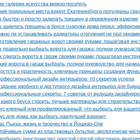
ие галереи искусства можно посетить
кие природные места вокруг Екатеринбурга популярны сре
к быстро и просто заделать трещину в деревянном изделии
к заделать трещины в брусе снаружи дома перед: эффекти
жно ли устанавливать радиаторы отопления не под окнами
готовление гаражных ворот своими руками: пошаговая инс
к правильно выбрать ворота для гаража: полное руководст
к сделать ворота в гараж своими руками: пошаговая инстру
кие ворота в гараж выбрать: полное руководство для начи
остота и практичность: ключевые принципы создания функ
офессиональный дизайн интерьеров: 10 секретов успеха
здание удобного и доступного дизайна интерьера для буду
офессиональные секреты: 7 советов от ведущих дизайнеро
 какого бруса строить: лучшие материалы для строительств
ус клееный или профилированный: что выбрать для вашего
ус для дома: как выбрать наилучший вариант
ас Пьеха: жизнь и творчество в Йошкар-Оле
тойчивые сумки из пластиковых бутылок: экологически чис
вободить пространство: простой способ обустроить кварти