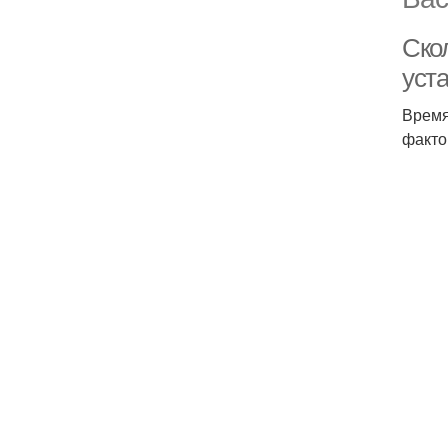
Ско
уста
Время
факто