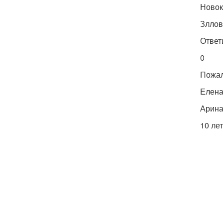
Новок
Зллов
Ответ
0
Пожал
Елен
Арин
10 лет