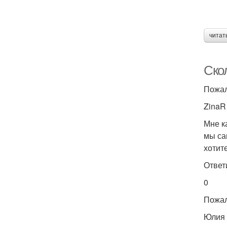
читат
Ско
Пожал
ZinaR
Мне к
мы сам
хотит
Ответ
0
Пожал
Юлия