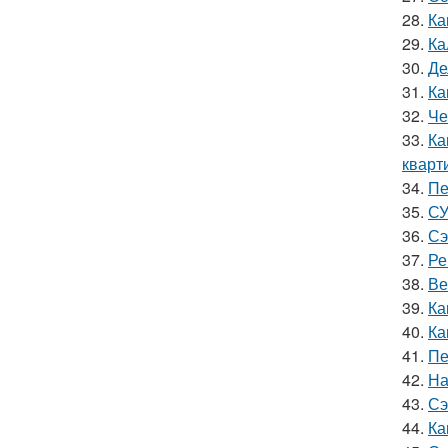
28.
Ка
29.
Ка
30.
Де
31.
Ка
32.
Че
33.
Ка
кварт
34.
Пе
35.
СУ
36.
Сэ
37.
Ре
38.
Ве
39.
Ка
40.
Ка
41.
Пе
42.
На
43.
Сэ
44.
Ка