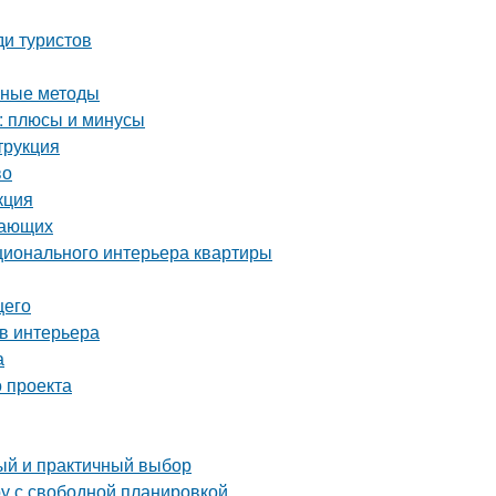
ди туристов
вные методы
: плюсы и минусы
трукция
во
кция
нающих
ционального интерьера квартиры
щего
в интерьера
а
 проекта
тый и практичный выбор
ру с свободной планировкой