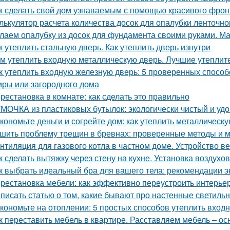
к сделать свой дом узнаваемым с помощью красивого фрон
лькулятор расчета количества досок для опалубки ленточн
лаем опалубку из досок для фундамента своими руками. М
к утеплить стальную дверь. Как утеплить дверь изнутри
м утеплить входную металлическую дверь. Лучшие утеплит
к утеплить входную железную дверь: 5 проверенных спосо
иры или загородного дома
рестановка в комнате: как сделать это правильно
МОЧКА из пластиковых бутылок: экологически чистый и уд
кономьте деньги и согрейте дом: как утеплить металлическ
шить проблему трещин в бревнах: проверенные методы и 
нтиляция для газового котла в частном доме. Устройство в
к сделать вытяжку через стену на кухне. Установка воздухо
к выбрать идеальный бра для вашего тела: рекомендации э
рестановка мебели: как эффективно переустроить интерье
писать статью о том, какие бывают про настенные светиль
кономьте на отоплении: 5 простых способов утеплить вход
к переставить мебель в квартире. Расставляем мебель – о