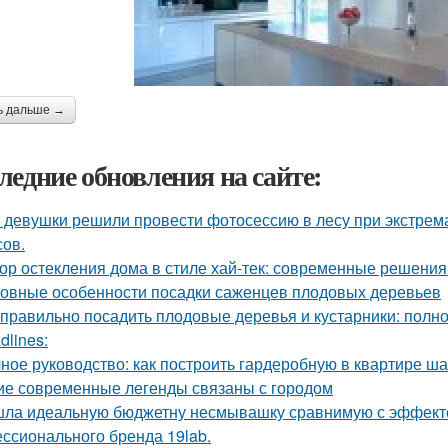
ь дальше →
ледние обновления на сайте:
 девушки решили провести фотосессию в лесу при экстрема
сов.
ор остекления дома в стиле хай-тек: современные решения
овные особенности посадки саженцев плодовых деревьев
 правильно посадить плодовые деревья и кустарники: полн
dlines:
ное руководство: как построить гардеробную в квартире ша
ие современные легенды связаны с городом
ла идеальную бюджетну несмывашку сравнимую с эффектом
ссионального бренда 19lab.