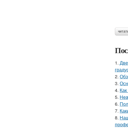
читат
Пос
1.
Две
граду
2.
Обз
3.
Осн
4.
Как
5.
Hea
6.
Пол
7.
Как
8.
Наш
профе