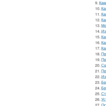
9.
Как
10.
Ка
11.
Ка
12.
Ка
13.
Мо
14.
Из
15.
Ка
16.
Ка
17.
Ка
18.
Пр
19.
Пр
20.
Со
21.
Пр
22.
Из
23.
Бр
24.
Бр
25.
Ст
26.
Ус
27.
Ос