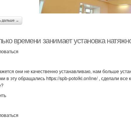
ь дальше →
лько времени занимает установка натяжн
оваться
ажется они не качественно устанавливаю, нам больше уста
и в эту обращались https://spb-potolki.online/ , сделали вс
е?
ить
оваться