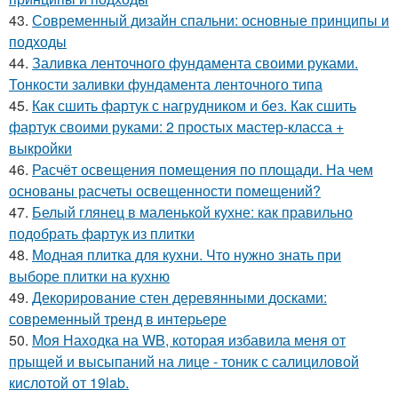
43.
Современный дизайн спальни: основные принципы и
подходы
44.
Заливка ленточного фундамента своими руками.
Тонкости заливки фундамента ленточного типа
45.
Как сшить фартук с нагрудником и без. Как сшить
фартук своими руками: 2 простых мастер-класса +
выкройки
46.
Расчёт освещения помещения по площади. На чем
основаны расчеты освещенности помещений?
47.
Белый глянец в маленькой кухне: как правильно
подобрать фартук из плитки
48.
Модная плитка для кухни. Что нужно знать при
выборе плитки на кухню
49.
Декорирование стен деревянными досками:
современный тренд в интерьере
50.
Моя Находка на WB, которая избавила меня от
прыщей и высыпаний на лице - тоник с салициловой
кислотой от 19lab.